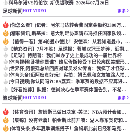
10
科马尔诺VS特伦钦_斯伐超联赛_2026年07月26日
HOT VIDEO
足球新闻
更多
[你怎么看？]记者：阿尔马达转会费固定金额约2300万欧，外
1
[精彩资讯]斯基拉：意大利足协邀请布冯担任国家队领队，但遭到
2
【值得一看】第4轮曼市德比！安德森：从我知道曼市，曼城就是这
3
4
【精彩资讯】7月不胜！足球报：蓉城双冠王梦碎，近期成绩下滑要
5
【足球】特朗普：我们举办了史上最成功的一届世界杯
6
[体育视频]卧槽你是谁？维尼修斯接受下巴轮廓医美塑形，突然变
7
[世界杯]阿根廷总统回应对球员发火传言：我疯了才怪球员？全是
8
[体育头条]迈阿密真好玩！实拍：姆巴佩和女友被路人拍到在夜店
[今日视频]你认同吗❓️CBS嘉宾：季军赛的数据不应算进去，
9
10
【好看推荐】队报：德尚决心在季军赛体面告别，不希望以两连败收
HOT VIDEO
篮球新闻
更多
【体育资讯】詹姆斯已做出决定~美记：NBA预计会如期公布新赛
1
【集锦】没有老詹！帕金斯此前开喷：湖人靠东契奇和里夫斯没人会
2
[体育头条]多年夏季训练搭子！詹姆斯此前已经和马克西一同训练
3