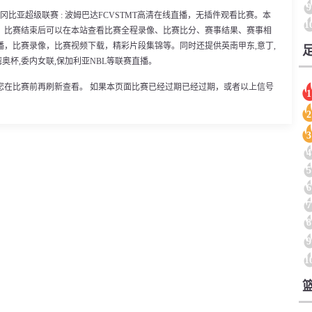
9
0分，冈比亚超级联赛 : 波姆巴达FCVSTMT高清在线直播，无插件观看比赛。本
1
。比赛结束后可以在本站查看比赛全程录像、比赛比分、赛事结果、赛事相
，比赛录像，比赛视频下载，精彩片段集锦等。同时还提供英南甲东,意丁,
海湾奥杯,委内女联,保加利亚NBL等联赛直播。
您在比赛前再刷新查看。 如果本页面比赛已经过期已经过期，或者以上信号
1
2
3
4
5
6
7
8
9
1