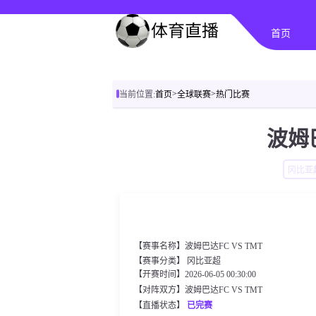
首页
>
>
当前位置:
首页
全球联赛
热门比赛
波姆巴
冈比亚
【赛事名称】波姆巴达FC VS TMT
【赛事分类】
冈比亚超
【开赛时间】2026-06-05 00:30:00
【对阵双方】波姆巴达FC VS TMT
【直播状态】
已完赛