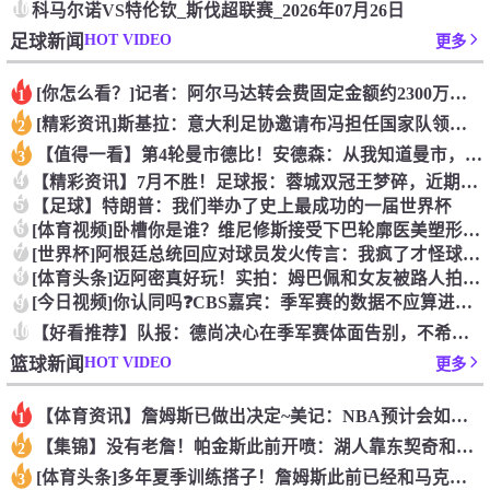
10
科马尔诺VS特伦钦_斯伐超联赛_2026年07月26日
HOT VIDEO
足球新闻
更多
[你怎么看？]记者：阿尔马达转会费固定金额约2300万欧，外
1
[精彩资讯]斯基拉：意大利足协邀请布冯担任国家队领队，但遭到
2
【值得一看】第4轮曼市德比！安德森：从我知道曼市，曼城就是这
3
4
【精彩资讯】7月不胜！足球报：蓉城双冠王梦碎，近期成绩下滑要
5
【足球】特朗普：我们举办了史上最成功的一届世界杯
6
[体育视频]卧槽你是谁？维尼修斯接受下巴轮廓医美塑形，突然变
7
[世界杯]阿根廷总统回应对球员发火传言：我疯了才怪球员？全是
8
[体育头条]迈阿密真好玩！实拍：姆巴佩和女友被路人拍到在夜店
[今日视频]你认同吗❓️CBS嘉宾：季军赛的数据不应算进去，
9
10
【好看推荐】队报：德尚决心在季军赛体面告别，不希望以两连败收
HOT VIDEO
篮球新闻
更多
【体育资讯】詹姆斯已做出决定~美记：NBA预计会如期公布新赛
1
【集锦】没有老詹！帕金斯此前开喷：湖人靠东契奇和里夫斯没人会
2
[体育头条]多年夏季训练搭子！詹姆斯此前已经和马克西一同训练
3