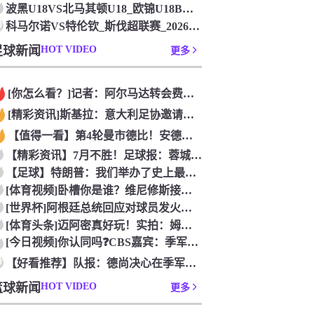
波黑U18VS北马其顿U18_欧锦U18B联赛_2026年0
0
科马尔诺VS特伦钦_斯伐超联赛_2026年07月26日
足球新闻
HOT VIDEO
更多
[你怎么看？]记者：阿尔马达转会费固定金额约2300万欧，外
[精彩资讯]斯基拉：意大利足协邀请布冯担任国家队领队，但遭到
【值得一看】第4轮曼市德比！安德森：从我知道曼市，曼城就是这
【精彩资讯】7月不胜！足球报：蓉城双冠王梦碎，近期成绩下滑要
【足球】特朗普：我们举办了史上最成功的一届世界杯
[体育视频]卧槽你是谁？维尼修斯接受下巴轮廓医美塑形，突然变
[世界杯]阿根廷总统回应对球员发火传言：我疯了才怪球员？全是
[体育头条]迈阿密真好玩！实拍：姆巴佩和女友被路人拍到在夜店
[今日视频]你认同吗❓️CBS嘉宾：季军赛的数据不应算进去，
0
【好看推荐】队报：德尚决心在季军赛体面告别，不希望以两连败收
篮球新闻
HOT VIDEO
更多