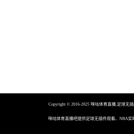
Copyright © 2016-2025 咪咕体育
咪咕体育直播吧提供足球无插件观看、NBA