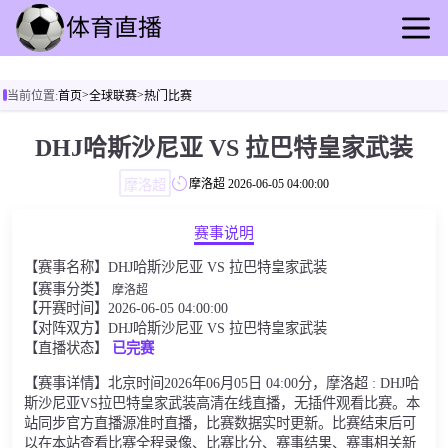
首页
>
>
当前位置:
首页
全球联赛
热门比赛
足球直播
篮球直播
DHJ哈斯沙尼亚 VS 拉巴特皇家武装
足球录像
摩洛超
摩洛超
2026-06-05 04:00:00
篮球录播
足球动态
赛事说明
篮球速报
【赛事名称】DHJ哈斯沙尼亚 VS 拉巴特皇家武装
全球联赛
【赛事分类】
摩洛超
【开赛时间】2026-06-05 04:00:00
【对阵双方】DHJ哈斯沙尼亚 VS 拉巴特皇家武装
【直播状态】
已完赛
【赛事详情】北京时间2026年06月05日 04:00分，摩洛超 : DHJ哈
斯沙尼亚VS拉巴特皇家武装高清在线直播，无插件观看比赛。本
站同步官方直播源准时直播，比赛数据实时更新。比赛结束后可
以在本站查看比赛全程录像、比赛比分、赛事结果、赛事相关新