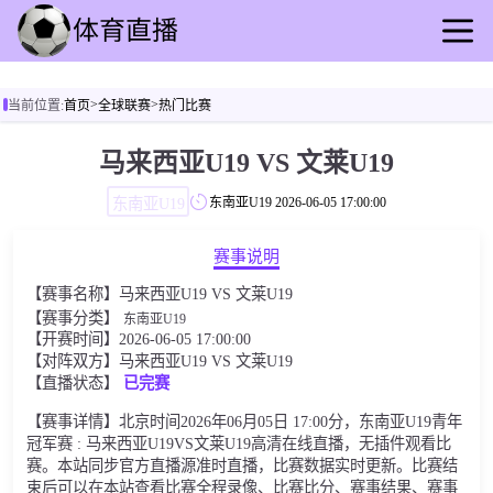
首页
>
>
当前位置:
首页
全球联赛
热门比赛
足球直播
篮球直播
马来西亚U19 VS 文莱U19
足球录像
东南亚U19
东南亚U19
2026-06-05 17:00:00
篮球录播
足球动态
赛事说明
篮球速报
【赛事名称】马来西亚U19 VS 文莱U19
全球联赛
【赛事分类】
东南亚U19
【开赛时间】2026-06-05 17:00:00
【对阵双方】马来西亚U19 VS 文莱U19
【直播状态】
已完赛
【赛事详情】北京时间2026年06月05日 17:00分，东南亚U19青年
冠军赛 : 马来西亚U19VS文莱U19高清在线直播，无插件观看比
赛。本站同步官方直播源准时直播，比赛数据实时更新。比赛结
束后可以在本站查看比赛全程录像、比赛比分、赛事结果、赛事