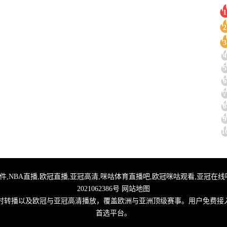
1
2
3
4
5
6
7
8
9
1
直播,足球无插件,NBA直播,欧冠直播,亚冠高清,咪咕体育直播吧,欧冠咪咕观看,亚冠
2021062386号
网站地图
实时转播以及欧冠与亚冠高清播放，覆盖欧洲与亚洲顶级赛事。用户免费接
首选平台。