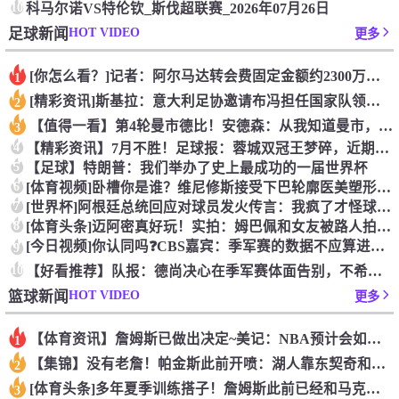
10
科马尔诺VS特伦钦_斯伐超联赛_2026年07月26日
HOT VIDEO
足球新闻
更多
[你怎么看？]记者：阿尔马达转会费固定金额约2300万欧，外
1
[精彩资讯]斯基拉：意大利足协邀请布冯担任国家队领队，但遭到
2
【值得一看】第4轮曼市德比！安德森：从我知道曼市，曼城就是这
3
4
【精彩资讯】7月不胜！足球报：蓉城双冠王梦碎，近期成绩下滑要
5
【足球】特朗普：我们举办了史上最成功的一届世界杯
6
[体育视频]卧槽你是谁？维尼修斯接受下巴轮廓医美塑形，突然变
7
[世界杯]阿根廷总统回应对球员发火传言：我疯了才怪球员？全是
8
[体育头条]迈阿密真好玩！实拍：姆巴佩和女友被路人拍到在夜店
[今日视频]你认同吗❓️CBS嘉宾：季军赛的数据不应算进去，
9
10
【好看推荐】队报：德尚决心在季军赛体面告别，不希望以两连败收
HOT VIDEO
篮球新闻
更多
【体育资讯】詹姆斯已做出决定~美记：NBA预计会如期公布新赛
1
【集锦】没有老詹！帕金斯此前开喷：湖人靠东契奇和里夫斯没人会
2
[体育头条]多年夏季训练搭子！詹姆斯此前已经和马克西一同训练
3