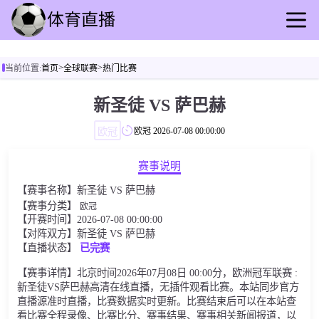
首页
>
>
当前位置:
首页
全球联赛
热门比赛
足球直播
篮球直播
新圣徒 VS 萨巴赫
足球录像
欧冠
欧冠
2026-07-08 00:00:00
篮球录播
足球动态
赛事说明
篮球速报
【赛事名称】新圣徒 VS 萨巴赫
全球联赛
【赛事分类】
欧冠
【开赛时间】2026-07-08 00:00:00
【对阵双方】新圣徒 VS 萨巴赫
【直播状态】
已完赛
【赛事详情】北京时间2026年07月08日 00:00分，欧洲冠军联赛 :
新圣徒VS萨巴赫高清在线直播，无插件观看比赛。本站同步官方
直播源准时直播，比赛数据实时更新。比赛结束后可以在本站查
看比赛全程录像、比赛比分、赛事结果、赛事相关新闻报道，以