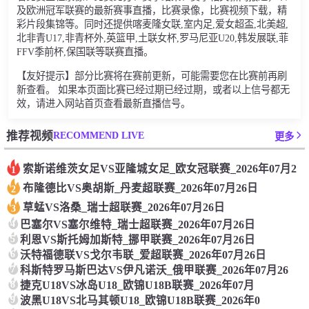
及欧洲冠军联赛的最新赛事直播，比赛录像，比赛视频下载，精
彩片段集锦等。同时还提供喀麦隆女联,室内足,爱女超盃,北美超,
北非青U17,非青杯外,英篮甲,土联女杯,罗马尼亚U20,韩发展联,菲
FFV季前杯,保国联等联赛直播。
【友好提示】部分比赛将在赛前更新，可能需要您在比赛前再刷
新查看。 如果本页面比赛已经过期已经过期，或者以上信号都无
效，请进入网站首页查看最新直播信号。
RECOMMEND LIVE
推荐视频
更多
索斯诺维茨女足VS亚隆城女足_欧女冠联赛_2026年07月2
1
布隆德比VS奥胡斯_丹麦超联赛_2026年07月26日
2
草蜢VS洛桑_瑞士超联赛_2026年07月26日
3
4
巴塞尔VS塞尔维特_瑞士超联赛_2026年07月26日
5
利恩VS斯托姆加斯特_挪甲联赛_2026年07月26日
6
沃特福德联VS戈尔韦联_爱超联赛_2026年07月26日
7
科斯特罗马斯巴达VS伊凡诺沃_俄甲联赛_2026年07月26
8
捷克U18VS冰岛U18_欧锦U18B联赛_2026年07月
9
波黑U18VS北马其顿U18_欧锦U18B联赛_2026年0