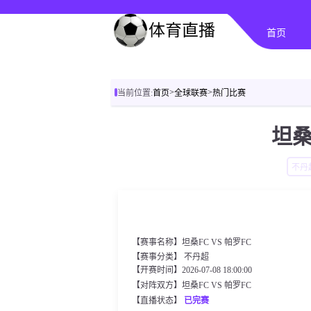
首页
>
>
当前位置:
首页
全球联赛
热门比赛
坦桑
不丹
【赛事名称】坦桑FC VS 帕罗FC
【赛事分类】
不丹超
【开赛时间】2026-07-08 18:00:00
【对阵双方】坦桑FC VS 帕罗FC
【直播状态】
已完赛