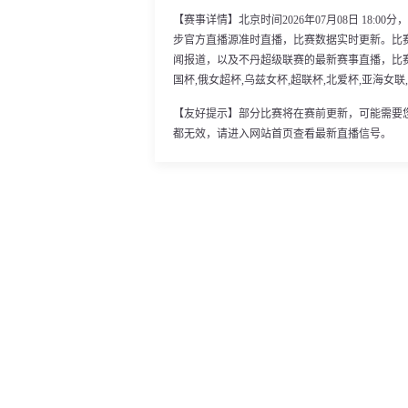
【赛事详情】北京时间2026年07月08日 18:0
步官方直播源准时直播，比赛数据实时更新。比
闻报道，以及不丹超级联赛的最新赛事直播，比赛
国杯,俄女超杯,乌兹女杯,超联杯,北爱杯,亚海女
【友好提示】部分比赛将在赛前更新，可能需要
都无效，请进入网站首页查看最新直播信号。