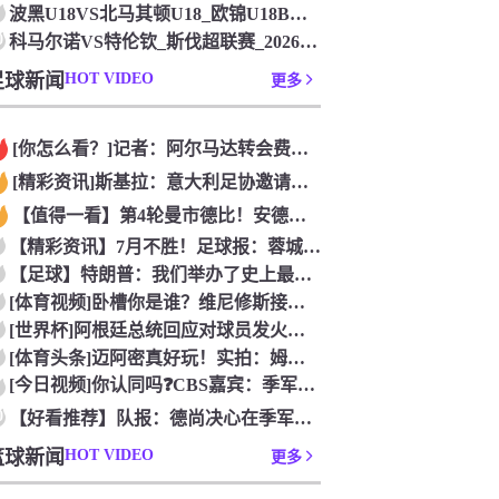
波黑U18VS北马其顿U18_欧锦U18B联赛_2026年0
0
科马尔诺VS特伦钦_斯伐超联赛_2026年07月26日
足球新闻
HOT VIDEO
更多
[你怎么看？]记者：阿尔马达转会费固定金额约2300万欧，外
[精彩资讯]斯基拉：意大利足协邀请布冯担任国家队领队，但遭到
【值得一看】第4轮曼市德比！安德森：从我知道曼市，曼城就是这
【精彩资讯】7月不胜！足球报：蓉城双冠王梦碎，近期成绩下滑要
【足球】特朗普：我们举办了史上最成功的一届世界杯
[体育视频]卧槽你是谁？维尼修斯接受下巴轮廓医美塑形，突然变
[世界杯]阿根廷总统回应对球员发火传言：我疯了才怪球员？全是
[体育头条]迈阿密真好玩！实拍：姆巴佩和女友被路人拍到在夜店
[今日视频]你认同吗❓️CBS嘉宾：季军赛的数据不应算进去，
0
【好看推荐】队报：德尚决心在季军赛体面告别，不希望以两连败收
篮球新闻
HOT VIDEO
更多