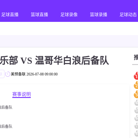
足球直播
篮球直播
足球录像
篮球录播
足球动态
乐部 VS 温哥华白浪后备队
联
美预备联
2026-07-08 09:00:00
1
2
赛事说明
3
4
浪后备队
5
6
7
浪后备队
8