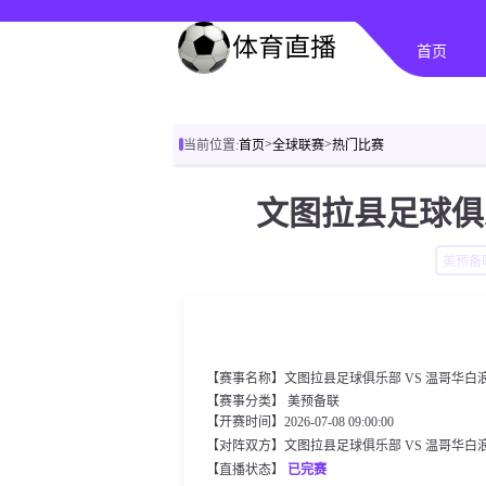
首页
>
>
当前位置:
首页
全球联赛
热门比赛
文图拉县足球俱
美预备
【赛事名称】文图拉县足球俱乐部 VS 温哥华白
【赛事分类】
美预备联
【开赛时间】2026-07-08 09:00:00
【对阵双方】文图拉县足球俱乐部 VS 温哥华白
【直播状态】
已完赛