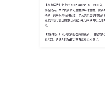
【赛事详情】北京时间2026年07月08日 09:
观看比赛。本站同步官方直播源准时直播，比赛
结果、赛事相关新闻报道，以及美预备联的最新
标,巴阿锦U23,澳威超,危地乙,丹女杯,欧青U19,
播。
【友好提示】部分比赛将在赛前更新，可能需要
都无效，请进入网站首页查看最新直播信号。