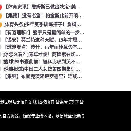
【体育资讯】詹姆斯已做出决定~美记：NBA预计会如期公布新赛
【集锦】没有老詹！帕金斯此前开喷：湖人靠东契奇和里夫斯没人会
[体育头条]多年夏季训练搭子！詹姆斯此前已经和马克西一同训练
【有道理嘛?】签字只是最简单的一步！米兰继续补充生力军！
【锡安】莫兰特这种天赋，19年才屈居第二，原来是出了锡安这个
【球迷看点】波什：15年血栓急诊室吸氧看到球队交易，我仍想复
[你怎么看？]青年才俊！阿隆索在切尔西上任后的第七堂训练课！
[篮球]林书豪此前：被科比喷到哭不是真的，但我和他曾五个月没
[球迷报道]中国三人女篮第四期集训开启 全力备战亚运会&奥运
0
【集锦】布斯克茨还是罗德里？连线博斯克：大师的选择会是谁？
在线咪咕,咪咕无插件足球 版权所有 备案号:
京ICP备
入官方资源，确保专业级体验，是足球篮球迷的