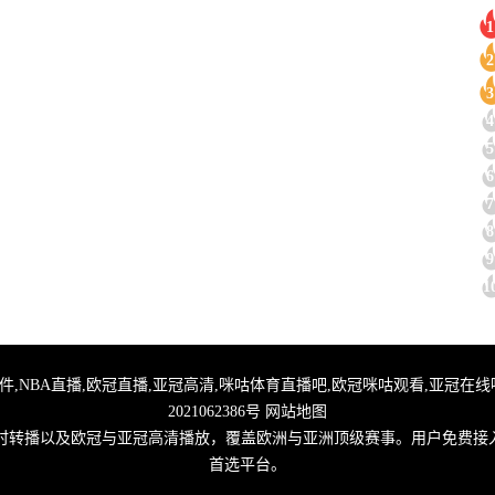
1
2
3
4
5
6
7
8
9
1
直播,足球无插件,NBA直播,欧冠直播,亚冠高清,咪咕体育直播吧,欧冠咪咕观看,亚冠
2021062386号
网站地图
实时转播以及欧冠与亚冠高清播放，覆盖欧洲与亚洲顶级赛事。用户免费接
首选平台。