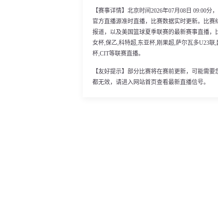
【赛事详情】北京时间2026年07月08日 09:
官方直播源准时直播，比赛数据实时更新。比赛
报道，以及美国篮球夏季联赛的最新赛事直播，比
女杯,保乙,科特超,东亚杯,刚果超,萨尔瓦多U23联,欧
杯,CIT等联赛直播。
【友好提示】部分比赛将在赛前更新，可能需要
都无效，请进入网站首页查看最新直播信号。