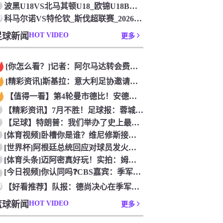
波黑U18VS北马其顿U18_欧锦U18B联赛_2026年0
0
科马尔诺VS特伦钦_斯伐超联赛_2026年07月26日
足球新闻
HOT VIDEO
更多
[你怎么看？]记者：阿尔马达转会费固定金额约2300万欧，外
[精彩资讯]斯基拉：意大利足协邀请布冯担任国家队领队，但遭到
【值得一看】第4轮曼市德比！安德森：从我知道曼市，曼城就是这
【精彩资讯】7月不胜！足球报：蓉城双冠王梦碎，近期成绩下滑要
【足球】特朗普：我们举办了史上最成功的一届世界杯
[体育视频]卧槽你是谁？维尼修斯接受下巴轮廓医美塑形，突然变
[世界杯]阿根廷总统回应对球员发火传言：我疯了才怪球员？全是
[体育头条]迈阿密真好玩！实拍：姆巴佩和女友被路人拍到在夜店
[今日视频]你认同吗❓️CBS嘉宾：季军赛的数据不应算进去，
0
【好看推荐】队报：德尚决心在季军赛体面告别，不希望以两连败收
篮球新闻
HOT VIDEO
更多