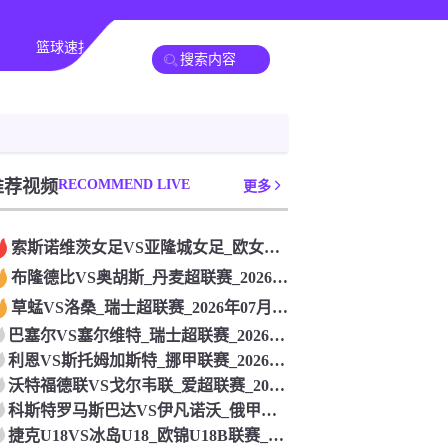
篮球速报
全球联赛
推荐视频
RECOMMEND LIVE
更多
索斯诺维茨女足VS亚隆城女足_欧女冠联赛_2026年07月2
布隆德比VS奥胡斯_丹麦超联赛_2026年07月26日
草蜢VS洛桑_瑞士超联赛_2026年07月26日
巴塞尔VS塞尔维特_瑞士超联赛_2026年07月26日
利恩VS斯托姆加斯特_挪甲联赛_2026年07月26日
沃特福德联VS戈尔韦联_爱超联赛_2026年07月26日
科斯特罗马斯巴达VS伊凡诺沃_俄甲联赛_2026年07月26
捷克U18VS冰岛U18_欧锦U18B联赛_2026年07月