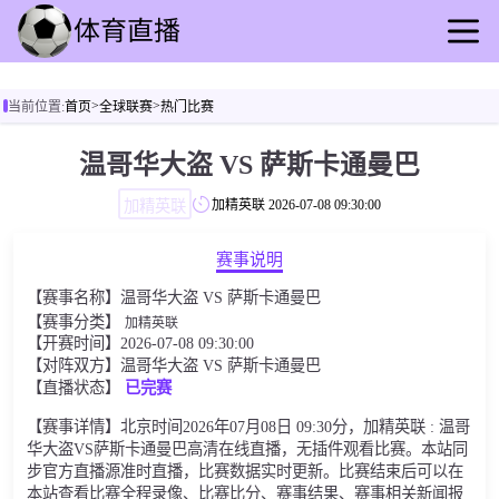
首页
>
>
当前位置:
首页
全球联赛
热门比赛
足球直播
篮球直播
温哥华大盗 VS 萨斯卡通曼巴
足球录像
加精英联
加精英联
2026-07-08 09:30:00
篮球录播
足球动态
赛事说明
篮球速报
【赛事名称】温哥华大盗 VS 萨斯卡通曼巴
全球联赛
【赛事分类】
加精英联
【开赛时间】2026-07-08 09:30:00
【对阵双方】温哥华大盗 VS 萨斯卡通曼巴
【直播状态】
已完赛
【赛事详情】北京时间2026年07月08日 09:30分，加精英联 : 温哥
华大盗VS萨斯卡通曼巴高清在线直播，无插件观看比赛。本站同
步官方直播源准时直播，比赛数据实时更新。比赛结束后可以在
本站查看比赛全程录像、比赛比分、赛事结果、赛事相关新闻报