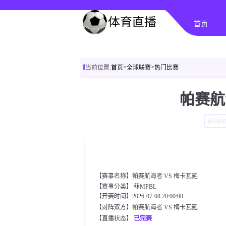
首页
>
>
当前位置:
首页
全球联赛
热门比赛
帕赛航
菲MPB
【赛事名称】帕赛航海者 VS 梅卡瓦延
【赛事分类】
菲MPBL
【开赛时间】2026-07-08 20:00:00
【对阵双方】帕赛航海者 VS 梅卡瓦延
【直播状态】
已完赛