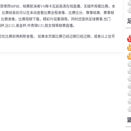
9
0分，菲律宾MPBL : 帕赛航海者VS梅卡瓦延高清在线直播，无插件观看比赛。本
1
。比赛结束后可以在本站查看比赛全程录像、比赛比分、赛事结果、赛事相
，比赛录像，比赛视频下载，精彩片段集锦等。同时还提供足球赛事,也门
麟杯,比U21,美金杯,中青锦U21,叙女锦等联赛直播。
您在比赛前再刷新查看。 如果本页面比赛已经过期已经过期，或者以上信号
1
2
3
4
5
6
7
8
9
1