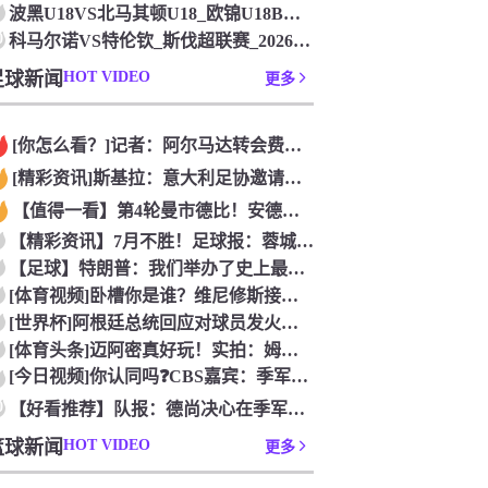
波黑U18VS北马其顿U18_欧锦U18B联赛_2026年0
0
科马尔诺VS特伦钦_斯伐超联赛_2026年07月26日
足球新闻
HOT VIDEO
更多
[你怎么看？]记者：阿尔马达转会费固定金额约2300万欧，外
[精彩资讯]斯基拉：意大利足协邀请布冯担任国家队领队，但遭到
【值得一看】第4轮曼市德比！安德森：从我知道曼市，曼城就是这
【精彩资讯】7月不胜！足球报：蓉城双冠王梦碎，近期成绩下滑要
【足球】特朗普：我们举办了史上最成功的一届世界杯
[体育视频]卧槽你是谁？维尼修斯接受下巴轮廓医美塑形，突然变
[世界杯]阿根廷总统回应对球员发火传言：我疯了才怪球员？全是
[体育头条]迈阿密真好玩！实拍：姆巴佩和女友被路人拍到在夜店
[今日视频]你认同吗❓️CBS嘉宾：季军赛的数据不应算进去，
0
【好看推荐】队报：德尚决心在季军赛体面告别，不希望以两连败收
篮球新闻
HOT VIDEO
更多