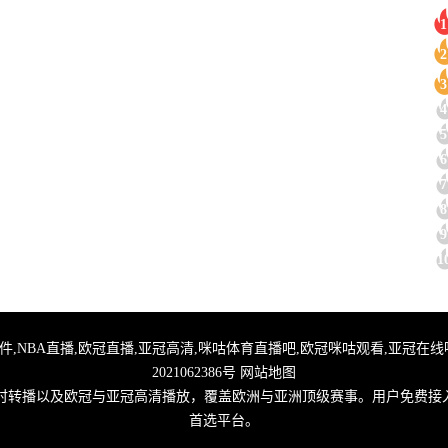
1
2
3
4
5
6
7
8
9
1
直播,足球无插件,NBA直播,欧冠直播,亚冠高清,咪咕体育直播吧,欧冠咪咕观看,亚冠
2021062386号
网站地图
实时转播以及欧冠与亚冠高清播放，覆盖欧洲与亚洲顶级赛事。用户免费接
首选平台。