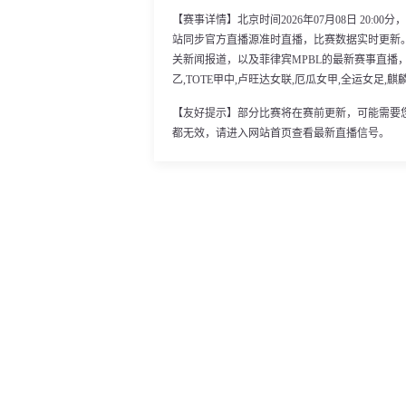
【赛事详情】北京时间2026年07月08日 20:0
站同步官方直播源准时直播，比赛数据实时更新
关新闻报道，以及菲律宾MPBL的最新赛事直播
乙,TOTE甲中,卢旺达女联,厄瓜女甲,全运女足,麒
【友好提示】部分比赛将在赛前更新，可能需要
都无效，请进入网站首页查看最新直播信号。