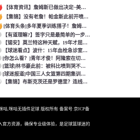
【体育资讯】詹姆斯已做出决定~美记：NBA预计会如期公布新赛
【集锦】没有老詹！帕金斯此前开喷：湖人靠东契奇和里夫斯没人会
[体育头条]多年夏季训练搭子！詹姆斯此前已经和马克西一同训练
【有道理嘛?】签字只是最简单的一步！米兰继续补充生力军！
【锡安】莫兰特这种天赋，19年才屈居第二，原来是出了锡安这个
【球迷看点】波什：15年血栓急诊室吸氧看到球队交易，我仍想复
[你怎么看？]青年才俊！阿隆索在切尔西上任后的第七堂训练课！
[篮球]林书豪此前：被科比喷到哭不是真的，但我和他曾五个月没
[球迷报道]中国三人女篮第四期集训开启 全力备战亚运会&奥运
0
【集锦】布斯克茨还是罗德里？连线博斯克：大师的选择会是谁？
在线咪咕,咪咕无插件足球 版权所有 备案号:
京ICP备
入官方资源，确保专业级体验，是足球篮球迷的