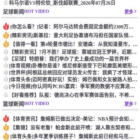
10
科马尔诺VS特伦钦_斯伐超联赛_2026年07月26日
HOT VIDEO
足球新闻
更多
[你怎么看？]记者：阿尔马达转会费固定金额约2300万欧，外
1
[精彩资讯]斯基拉：意大利足协邀请布冯担任国家队领队，但遭到
2
【值得一看】第4轮曼市德比！安德森：从我知道曼市，曼城就是这
3
4
【精彩资讯】7月不胜！足球报：蓉城双冠王梦碎，近期成绩下滑要
5
【足球】特朗普：我们举办了史上最成功的一届世界杯
6
[体育视频]卧槽你是谁？维尼修斯接受下巴轮廓医美塑形，突然变
7
[世界杯]阿根廷总统回应对球员发火传言：我疯了才怪球员？全是
8
[体育头条]迈阿密真好玩！实拍：姆巴佩和女友被路人拍到在夜店
[今日视频]你认同吗❓️CBS嘉宾：季军赛的数据不应算进去，
9
10
【好看推荐】队报：德尚决心在季军赛体面告别，不希望以两连败收
HOT VIDEO
篮球新闻
更多
【体育资讯】詹姆斯已做出决定~美记：NBA预计会如期公布新赛
1
【集锦】没有老詹！帕金斯此前开喷：湖人靠东契奇和里夫斯没人会
2
[体育头条]多年夏季训练搭子！詹姆斯此前已经和马克西一同训练
3