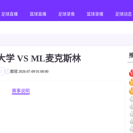
足球直播
篮球直播
足球录像
篮球录播
足球动态
学 VS ML麦克斯林
冠
欧冠
2026-07-09 01:00:00
1
2
赛事说明
3
4
5
6
7
8