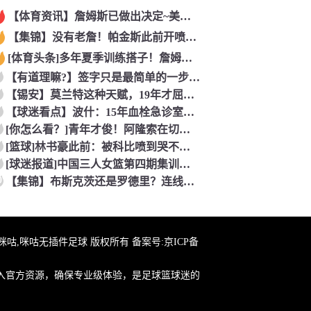
【体育资讯】詹姆斯已做出决定~美记：NBA预计会如期公布新赛
【集锦】没有老詹！帕金斯此前开喷：湖人靠东契奇和里夫斯没人会
[体育头条]多年夏季训练搭子！詹姆斯此前已经和马克西一同训练
【有道理嘛?】签字只是最简单的一步！米兰继续补充生力军！
【锡安】莫兰特这种天赋，19年才屈居第二，原来是出了锡安这个
【球迷看点】波什：15年血栓急诊室吸氧看到球队交易，我仍想复
[你怎么看？]青年才俊！阿隆索在切尔西上任后的第七堂训练课！
[篮球]林书豪此前：被科比喷到哭不是真的，但我和他曾五个月没
[球迷报道]中国三人女篮第四期集训开启 全力备战亚运会&奥运
0
【集锦】布斯克茨还是罗德里？连线博斯克：大师的选择会是谁？
在线咪咕,咪咕无插件足球 版权所有 备案号:
京ICP备
入官方资源，确保专业级体验，是足球篮球迷的