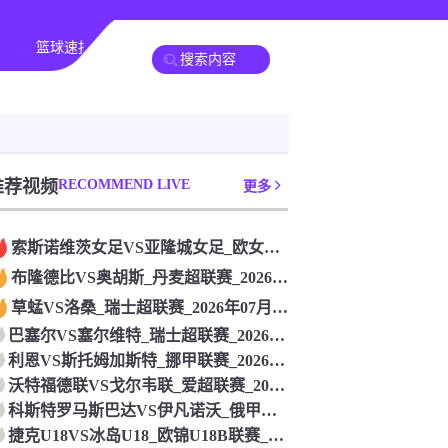
篮球速报
全球联赛
推荐视频
RECOMMEND LIVE
更多
索斯诺维茨女足VS亚隆城女足_欧女冠联赛_2026年07月2
布隆德比VS奥胡斯_丹麦超联赛_2026年07月26日
草蜢VS洛桑_瑞士超联赛_2026年07月26日
巴塞尔VS塞尔维特_瑞士超联赛_2026年07月26日
利恩VS斯托姆加斯特_挪甲联赛_2026年07月26日
沃特福德联VS戈尔韦联_爱超联赛_2026年07月26日
科斯特罗马斯巴达VS伊凡诺沃_俄甲联赛_2026年07月26
捷克U18VS冰岛U18_欧锦U18B联赛_2026年07月