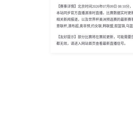
【赛事详情】北京时间2026年07月09日 08:
本站同步官方直播源准时直播，比赛数据实时更
相关新闻报道，以及世界杯美洲预选赛的最新赛
意联杯,澳布超,奥非预,约女联,韩联盟,叙篮锦,乌篮
【友好提示】部分比赛将在赛前更新，可能需要
都无效，请进入网站首页查看最新直播信号。