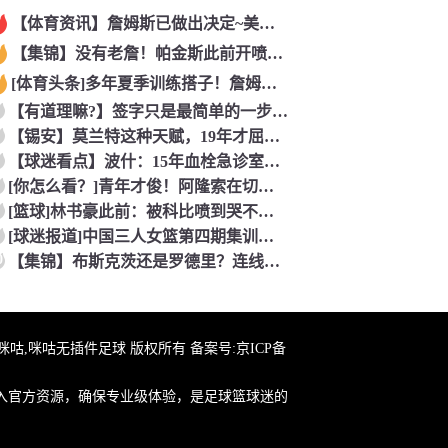
【体育资讯】詹姆斯已做出决定~美记：NBA预计会如期公布新赛
【集锦】没有老詹！帕金斯此前开喷：湖人靠东契奇和里夫斯没人会
[体育头条]多年夏季训练搭子！詹姆斯此前已经和马克西一同训练
【有道理嘛?】签字只是最简单的一步！米兰继续补充生力军！
【锡安】莫兰特这种天赋，19年才屈居第二，原来是出了锡安这个
【球迷看点】波什：15年血栓急诊室吸氧看到球队交易，我仍想复
[你怎么看？]青年才俊！阿隆索在切尔西上任后的第七堂训练课！
[篮球]林书豪此前：被科比喷到哭不是真的，但我和他曾五个月没
[球迷报道]中国三人女篮第四期集训开启 全力备战亚运会&奥运
0
【集锦】布斯克茨还是罗德里？连线博斯克：大师的选择会是谁？
在线咪咕,咪咕无插件足球 版权所有 备案号:
京ICP备
入官方资源，确保专业级体验，是足球篮球迷的