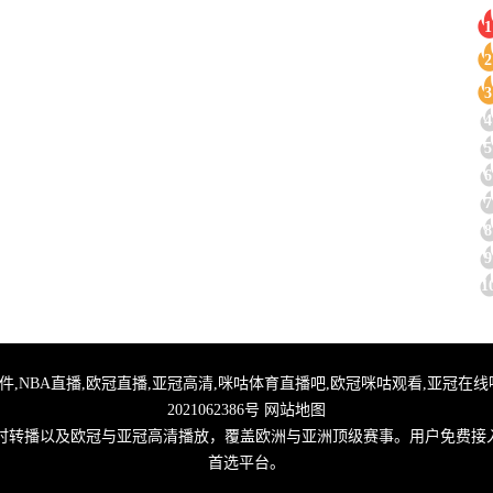
1
2
3
4
5
6
7
8
9
1
直播,足球无插件,NBA直播,欧冠直播,亚冠高清,咪咕体育直播吧,欧冠咪咕观看,亚冠
2021062386号
网站地图
实时转播以及欧冠与亚冠高清播放，覆盖欧洲与亚洲顶级赛事。用户免费接
首选平台。