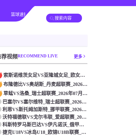
篮球速报
全球联赛
推荐视频
RECOMMEND LIVE
更多
索斯诺维茨女足VS亚隆城女足_欧女冠联赛_2026年07月2
布隆德比VS奥胡斯_丹麦超联赛_2026年07月26日
草蜢VS洛桑_瑞士超联赛_2026年07月26日
巴塞尔VS塞尔维特_瑞士超联赛_2026年07月26日
利恩VS斯托姆加斯特_挪甲联赛_2026年07月26日
沃特福德联VS戈尔韦联_爱超联赛_2026年07月26日
科斯特罗马斯巴达VS伊凡诺沃_俄甲联赛_2026年07月26
捷克U18VS冰岛U18_欧锦U18B联赛_2026年07月