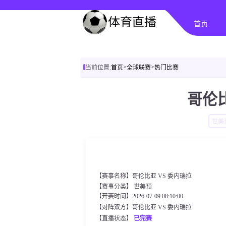
首页
>
>
当前位置:
首页
全球联赛
热门比赛
哥伦比
世美
【赛事名称】哥伦比亚 VS 委内瑞拉
【赛事分类】
世美预
【开赛时间】2026-07-09 08:10:00
【对阵双方】哥伦比亚 VS 委内瑞拉
【直播状态】
已完赛