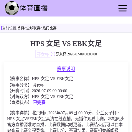
首页
>
>
当前位置:
首页
全球联赛
热门比赛
足球直播
篮球直播
HPS 女足 VS EBK女足
足球录像
芬女杯
芬女杯
2026-07-09 00:00:00
篮球录播
足球动态
赛事说明
篮球速报
【赛事名称】HPS 女足 VS EBK女足
全球联赛
【赛事分类】
芬女杯
【开赛时间】2026-07-09 00:00:00
【对阵双方】HPS 女足 VS EBK女足
【直播状态】
已完赛
【赛事详情】北京时间2026年07月09日 00:00分，芬兰女子杯 :
HPS 女足VSEBK女足高清在线直播，无插件观看比赛。本站同步
官方直播源准时直播，比赛数据实时更新。比赛结束后可以在本
站查看比赛全程录像、比赛比分、赛事结果、赛事相关新闻报