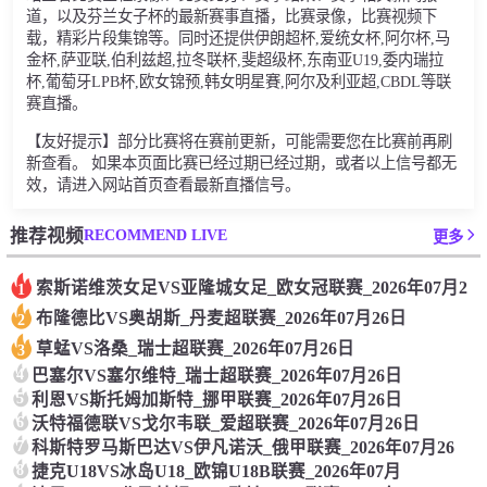
道，以及芬兰女子杯的最新赛事直播，比赛录像，比赛视频下
载，精彩片段集锦等。同时还提供伊朗超杯,爱统女杯,阿尔杯,马
金杯,萨亚联,伯利兹超,拉冬联杯,斐超级杯,东南亚U19,委内瑞拉
杯,葡萄牙LPB杯,欧女锦预,韩女明星賽,阿尔及利亚超,CBDL等联
赛直播。
【友好提示】部分比赛将在赛前更新，可能需要您在比赛前再刷
新查看。 如果本页面比赛已经过期已经过期，或者以上信号都无
效，请进入网站首页查看最新直播信号。
RECOMMEND LIVE
推荐视频
更多
索斯诺维茨女足VS亚隆城女足_欧女冠联赛_2026年07月2
1
布隆德比VS奥胡斯_丹麦超联赛_2026年07月26日
2
草蜢VS洛桑_瑞士超联赛_2026年07月26日
3
4
巴塞尔VS塞尔维特_瑞士超联赛_2026年07月26日
5
利恩VS斯托姆加斯特_挪甲联赛_2026年07月26日
6
沃特福德联VS戈尔韦联_爱超联赛_2026年07月26日
7
科斯特罗马斯巴达VS伊凡诺沃_俄甲联赛_2026年07月26
8
捷克U18VS冰岛U18_欧锦U18B联赛_2026年07月