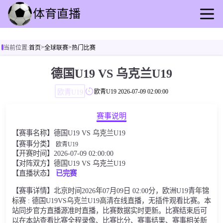
首页
>
>
当前位置:
首页
全球联赛
热门比赛
足球直播
篮球直播
德国U19 VS 乌克兰U19
足球录像
欧青U19
欧青U19
2026-07-09 02:00:00
篮球录播
足球动态
赛事说明
篮球速报
【赛事名称】德国U19 VS 乌克兰U19
全球联赛
【赛事分类】
欧青U19
【开赛时间】2026-07-09 02:00:00
【对阵双方】德国U19 VS 乌克兰U19
【直播状态】
已完赛
【赛事详情】北京时间2026年07月09日 02:00分，欧洲U19青年锦
标赛 : 德国U19VS乌克兰U19高清在线直播，无插件观看比赛。本
站同步官方直播源准时直播，比赛数据实时更新。比赛结束后可
以在本站查看比赛全程录像、比赛比分、赛事结果、赛事相关新