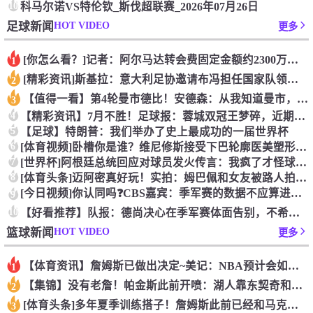
10
科马尔诺VS特伦钦_斯伐超联赛_2026年07月26日
HOT VIDEO
足球新闻
更多
[你怎么看？]记者：阿尔马达转会费固定金额约2300万欧，外
1
[精彩资讯]斯基拉：意大利足协邀请布冯担任国家队领队，但遭到
2
【值得一看】第4轮曼市德比！安德森：从我知道曼市，曼城就是这
3
4
【精彩资讯】7月不胜！足球报：蓉城双冠王梦碎，近期成绩下滑要
5
【足球】特朗普：我们举办了史上最成功的一届世界杯
6
[体育视频]卧槽你是谁？维尼修斯接受下巴轮廓医美塑形，突然变
7
[世界杯]阿根廷总统回应对球员发火传言：我疯了才怪球员？全是
8
[体育头条]迈阿密真好玩！实拍：姆巴佩和女友被路人拍到在夜店
[今日视频]你认同吗❓️CBS嘉宾：季军赛的数据不应算进去，
9
10
【好看推荐】队报：德尚决心在季军赛体面告别，不希望以两连败收
HOT VIDEO
篮球新闻
更多
【体育资讯】詹姆斯已做出决定~美记：NBA预计会如期公布新赛
1
【集锦】没有老詹！帕金斯此前开喷：湖人靠东契奇和里夫斯没人会
2
[体育头条]多年夏季训练搭子！詹姆斯此前已经和马克西一同训练
3