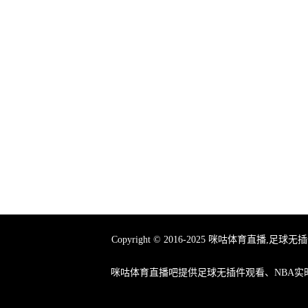
Copyright © 2016-2025 咪咕体育
咪咕体育直播吧提供足球无插件观看、NBA