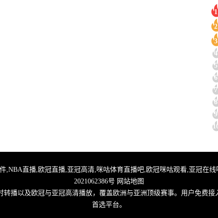
1
2
3
4
5
6
7
8
9
1
直播,足球无插件,NBA直播,欧冠直播,亚冠高清,咪咕体育直播吧,欧冠咪咕观看,亚冠
2021062386号
网站地图
实时转播以及欧冠与亚冠高清播放，覆盖欧洲与亚洲顶级赛事。用户免费接
首选平台。