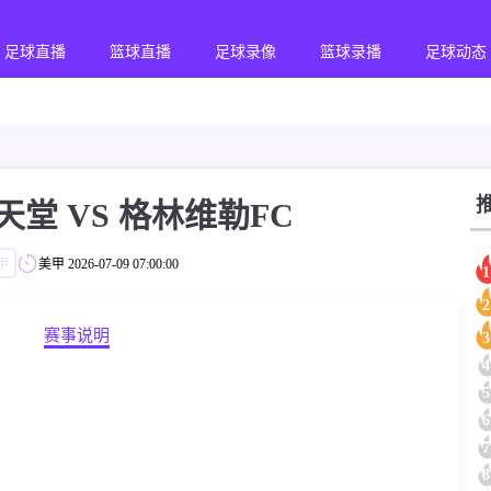
足球直播
篮球直播
足球录像
篮球录播
足球动态
堂 VS 格林维勒FC
甲
美甲
2026-07-09 07:00:00
1
2
赛事说明
3
4
5
6
7
8