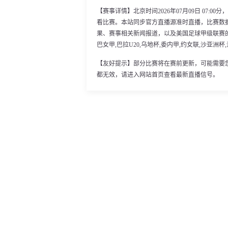
【赛事详情】北京时间2026年07月09日 07:
看比赛。本站同步官方直播源准时直播，比赛数
果、赛事相关新闻报道，以及美国足球甲级联赛
巴女甲,巴拉U20,乌地杯,委内甲,约女联,沙亚洲
【友好提示】部分比赛将在赛前更新，可能需要
都无效，请进入网站首页查看最新直播信号。