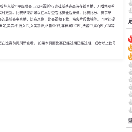
9
00分，哈萨克斯坦甲级联赛 : FK阿雷斯VS奥杜斯基克高清在线直播，无插件观看
1
实时更新。比赛结束后可以在本站查看比赛全程录像、比赛比分、赛事结
赛的最新赛事直播，比赛录像，比赛视频下载，精彩片段集锦等。同时还提
,美青杯,捷女乙,女美加锦,格鲁SK杯,菲律宾UCBL,法篮甲,澳QBL,CBI等
1
您在比赛前再刷新查看。 如果本页面比赛已经过期已经过期，或者以上信号
2
3
4
5
6
7
8
9
1