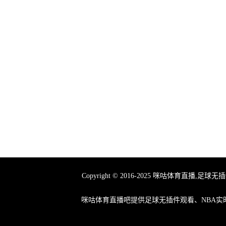
Copyright © 2016-2025 咪咕体育
咪咕体育直播吧提供足球无插件观看、NBA