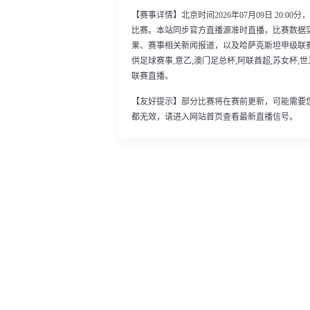
【赛事详情】北京时间2026年07月09日 20:
比赛。本站同步官方直播源准时直播，比赛数据
果、赛事相关新闻报道，以及哈萨克斯坦甲级联
供足球赛事,意乙,澳门足总杯,阿联酋超,苏女杯,世五足
联赛直播。
【友好提示】部分比赛将在赛前更新，可能需要
都无效，请进入网站首页查看最新直播信号。