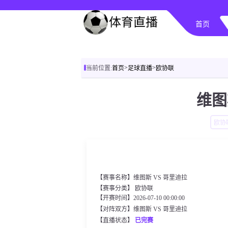
首页
>
>
当前位置:
首页
足球直播
欧协联
维图
欧协
【赛事名称】维图斯 VS 哥里迪拉
【赛事分类】
欧协联
【开赛时间】2026-07-10 00:00:00
【对阵双方】维图斯 VS 哥里迪拉
【直播状态】
已完赛