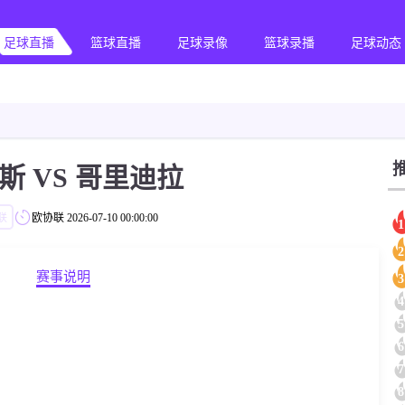
足球直播
篮球直播
足球录像
篮球录播
足球动态
斯 VS 哥里迪拉
联
欧协联
2026-07-10 00:00:00
1
2
赛事说明
3
4
5
6
7
8