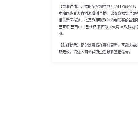
【赛事详情】北京时间2026年07月10日 00:
本站同步官方直播源准时直播，比赛数据实时更
相关新闻报道，以及欧足联欧洲协会联赛的最新
巴亚甲,巴西U19,巴维杯,新西联U20,乌拉乙,科威
播。
【友好提示】部分比赛将在赛前更新，可能需要
都无效，请进入网站首页查看最新直播信号。