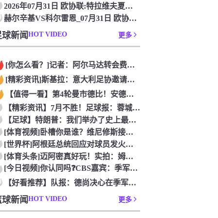
2026年07月31日 欧协联:特拉维夫夏普尔VS卢多格雷茨
0
赫尔辛基VS科尔雷恩_07月31日 欧协联[比赛在线观看]
足球新闻
HOT VIDEO
更多
[你怎么看？]记者：阿尔马达转会费固定金额约2300万欧，外
[精彩资讯]斯基拉：意大利足协邀请布冯担任国家队领队，但遭到
【值得一看】第4轮曼市德比！安德森：从我知道曼市，曼城就是这
【精彩资讯】7月不胜！足球报：蓉城双冠王梦碎，近期成绩下滑要
【足球】特朗普：我们举办了史上最成功的一届世界杯
[体育视频]卧槽你是谁？维尼修斯接受下巴轮廓医美塑形，突然变
[世界杯]阿根廷总统回应对球员发火传言：我疯了才怪球员？全是
[体育头条]迈阿密真好玩！实拍：姆巴佩和女友被路人拍到在夜店
[今日视频]你认同吗❓️CBS嘉宾：季军赛的数据不应算进去，
0
【好看推荐】队报：德尚决心在季军赛体面告别，不希望以两连败收
篮球新闻
HOT VIDEO
更多