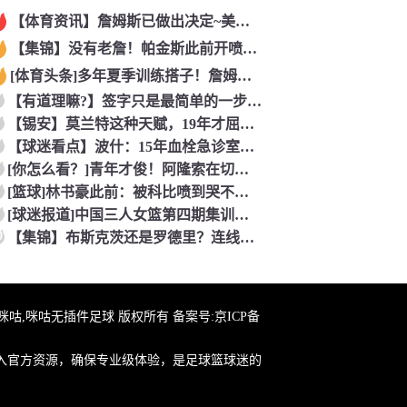
【体育资讯】詹姆斯已做出决定~美记：NBA预计会如期公布新赛
【集锦】没有老詹！帕金斯此前开喷：湖人靠东契奇和里夫斯没人会
[体育头条]多年夏季训练搭子！詹姆斯此前已经和马克西一同训练
【有道理嘛?】签字只是最简单的一步！米兰继续补充生力军！
【锡安】莫兰特这种天赋，19年才屈居第二，原来是出了锡安这个
【球迷看点】波什：15年血栓急诊室吸氧看到球队交易，我仍想复
[你怎么看？]青年才俊！阿隆索在切尔西上任后的第七堂训练课！
[篮球]林书豪此前：被科比喷到哭不是真的，但我和他曾五个月没
[球迷报道]中国三人女篮第四期集训开启 全力备战亚运会&奥运
0
【集锦】布斯克茨还是罗德里？连线博斯克：大师的选择会是谁？
在线咪咕,咪咕无插件足球 版权所有 备案号:
京ICP备
入官方资源，确保专业级体验，是足球篮球迷的