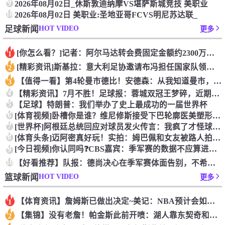
9
2026年08月02日_休斯敦迪纳摩VS堪萨斯城竞技 美职业
10
2026年08月02日 美职业:圣地亚哥FCVS明尼苏达联_
HOT VIDEO
足球新闻
更多
[你怎么看？]记者：阿尔马达转会费固定金额约2300万欧，外
1
[精彩资讯]斯基拉：意大利足协邀请布冯担任国家队领队，但遭到
2
【值得一看】第4轮曼市德比！安德森：从我知道曼市，曼城就是这
3
4
【精彩资讯】7月不胜！足球报：蓉城双冠王梦碎，近期成绩下滑要
5
【足球】特朗普：我们举办了史上最成功的一届世界杯
6
[体育视频]卧槽你是谁？维尼修斯接受下巴轮廓医美塑形，突然变
7
[世界杯]阿根廷总统回应对球员发火传言：我疯了才怪球员？全是
8
[体育头条]迈阿密真好玩！实拍：姆巴佩和女友被路人拍到在夜店
[今日视频]你认同吗❓️CBS嘉宾：季军赛的数据不应算进去，
9
10
【好看推荐】队报：德尚决心在季军赛体面告别，不希望以两连败收
HOT VIDEO
篮球新闻
更多
【体育资讯】詹姆斯已做出决定~美记：NBA预计会如期公布新赛
1
【集锦】没有老詹！帕金斯此前开喷：湖人靠东契奇和里夫斯没人会
2