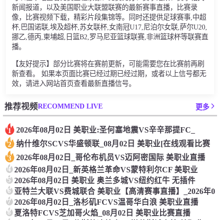
新闻报道，以及美国职业大联盟联赛的最新赛事直播，比赛录
像，比赛视频下载，精彩片段集锦等。同时还提供足球赛事,中超
杯,巴国诺联,埃及超杯,苏女联杯,女南冠U17,尼泊尔女联,萨尔U20,
挪乙,德丙,柬埔超,日篮B2,罗马尼亚篮球联赛,非洲篮球杯等联赛直
播。
【友好提示】部分比赛将在赛前更新，可能需要您在比赛前再刷
新查看。 如果本页面比赛已经过期已经过期，或者以上信号都无
效，请进入网站首页查看最新直播信号。
RECOMMEND LIVE
推荐视频
更多
2026年08月02日 美职业:圣何塞地震VS辛辛那提FC_
1
纳什维尔SCVS华盛顿联_08月02日 美职业[在线观看比赛
2
2026年08月02日_哥伦布机员VS迈阿密国际 美职业直播
3
4
2026年08月02日_新英格兰革命VS蒙特利尔CF 美职业
5
2026年08月02日 美职业 奥兰多城VS纽约红牛 无插件
6
亚特兰大联VS费城联合 美职业【高清赛事直播】_2026年0
7
2026年08月02日_洛杉矶FCVS温哥华白浪 美职业直播
8
夏洛特FCVS芝加哥火焰_08月02日 美职业比赛直播