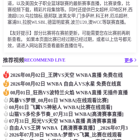
道，以及美国女子职业篮球联赛的最新赛事直播，比赛录像，比
赛视频下载，精彩片段集锦等。同时还提供巴女超杯,印地区杯,西
澳超U20,乌拉锦标,德邦联,波黑女甲,门多萨杯,科王杯,厄瓜超杯,
塞浦B1,拉脱WLSBL,德篮明星赛,波兰U20,澳WCC等联赛直播。
【友好提示】部分比赛将在赛前更新，可能需要您在比赛前再刷
新查看。 如果本页面比赛已经过期已经过期，或者以上信号都无
效，请进入网站首页查看最新直播信号。
RECOMMEND LIVE
推荐视频
更多
2026年08月02日_王牌VS天空 WNBA直播 免费在线
1
2026年08月02日 WNBA 自由人VS水星 免费在线直
2
08月01日_狂热VS波特兰火焰 WNBA直播 无插件直播
3
4
风暴VS梦想_08月01日 WNBA[在线观看比赛]
5
08月01日 飞翼VS神秘人 WNBA[比赛在线观看]
6
山猫VS多伦多节奏_07月31日 WNBA[高清赛事直播]
7
07月31日_阳光VS天空 WNBA直播 高清赛事直播
8
自由人VS王牌 WNBA【高清赛事直播】_2026年07月3
9
2026年07月30日 WNBA:梦想VS飞翼_比赛在线观看