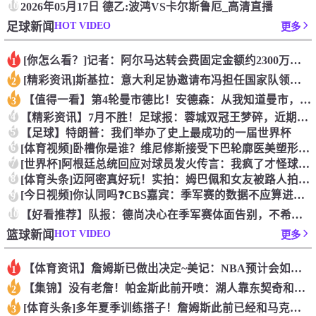
10
2026年05月17日 德乙:波鸿VS卡尔斯鲁厄_高清直播
HOT VIDEO
足球新闻
更多
[你怎么看？]记者：阿尔马达转会费固定金额约2300万欧，外
1
[精彩资讯]斯基拉：意大利足协邀请布冯担任国家队领队，但遭到
2
【值得一看】第4轮曼市德比！安德森：从我知道曼市，曼城就是这
3
4
【精彩资讯】7月不胜！足球报：蓉城双冠王梦碎，近期成绩下滑要
5
【足球】特朗普：我们举办了史上最成功的一届世界杯
6
[体育视频]卧槽你是谁？维尼修斯接受下巴轮廓医美塑形，突然变
7
[世界杯]阿根廷总统回应对球员发火传言：我疯了才怪球员？全是
8
[体育头条]迈阿密真好玩！实拍：姆巴佩和女友被路人拍到在夜店
[今日视频]你认同吗❓️CBS嘉宾：季军赛的数据不应算进去，
9
10
【好看推荐】队报：德尚决心在季军赛体面告别，不希望以两连败收
HOT VIDEO
篮球新闻
更多
【体育资讯】詹姆斯已做出决定~美记：NBA预计会如期公布新赛
1
【集锦】没有老詹！帕金斯此前开喷：湖人靠东契奇和里夫斯没人会
2
[体育头条]多年夏季训练搭子！詹姆斯此前已经和马克西一同训练
3