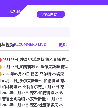
篮球速报
全球联赛
推荐视频
RECOMMEND LIVE
更多
05月27日_埃森VS菲尔特 德乙直播 在线观看比赛
05月22日_帕德博恩VS沃尔夫斯堡 德乙直播 比赛直播
2026年05月23日 德乙:菲尔特VS埃森_比赛直播
05月26日_沃尔夫斯堡VS帕德博恩 德乙直播 比赛在线观看
柏林赫塔VS比勒菲尔德_05月17日 德乙[高清直播]
2026年05月17日 德乙:帕德博恩VS达姆施塔特_无插件
普鲁士明斯特VS艾禾斯堡_05月17日 德乙免费直播
2026年05月17日 德乙:杜塞尔多夫VS菲尔特_免费在线