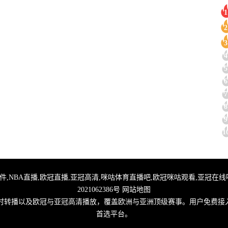
1
2
3
4
5
6
7
8
9
1
直播,足球无插件,NBA直播,欧冠直播,亚冠高清,咪咕体育直播吧,欧冠咪咕观看,亚冠
2021062386号
网站地图
实时转播以及欧冠与亚冠高清播放，覆盖欧洲与亚洲顶级赛事。用户免费接
首选平台。