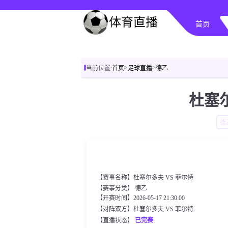
首页
>
>
当前位置:
首页
足球直播
德乙
杜塞尔
德
【赛事名称】杜塞尔多夫 VS 菲尔特
【赛事分类】
德乙
【开赛时间】2026-05-17 21:30:00
【对阵双方】杜塞尔多夫 VS 菲尔特
【直播状态】
已完赛