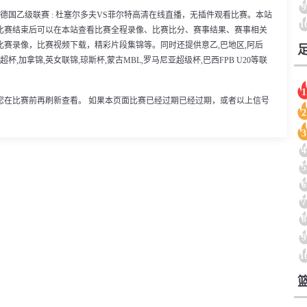
9
30分，德国乙级联赛 : 杜塞尔多夫VS菲尔特高清在线直播，无插件观看比赛。本站
1
比赛结束后可以在本站查看比赛全程录像、比赛比分、赛事结果、赛事相关
赛录像，比赛视频下载，精彩片段集锦等。同时还提供意乙,巴地区,阿后
超杯,加拿锦,英女联锦,琼斯杯,蒙古MBL,罗马尼亚超级杯,巴西FPB U20等联
1
您在比赛前再刷新查看。 如果本页面比赛已经过期已经过期，或者以上信号
2
3
4
5
6
7
8
9
1