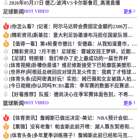
10
2026年05月17日 德乙:波鸿VS卡尔斯鲁厄_高清直播
HOT VIDEO
足球新闻
更多
[你怎么看？]记者：阿尔马达转会费固定金额约2300万欧，外
1
[精彩资讯]斯基拉：意大利足协邀请布冯担任国家队领队，但遭到
2
【值得一看】第4轮曼市德比！安德森：从我知道曼市，曼城就是这
3
4
【精彩资讯】7月不胜！足球报：蓉城双冠王梦碎，近期成绩下滑要
5
【足球】特朗普：我们举办了史上最成功的一届世界杯
6
[体育视频]卧槽你是谁？维尼修斯接受下巴轮廓医美塑形，突然变
7
[世界杯]阿根廷总统回应对球员发火传言：我疯了才怪球员？全是
8
[体育头条]迈阿密真好玩！实拍：姆巴佩和女友被路人拍到在夜店
[今日视频]你认同吗❓️CBS嘉宾：季军赛的数据不应算进去，
9
10
【好看推荐】队报：德尚决心在季军赛体面告别，不希望以两连败收
HOT VIDEO
篮球新闻
更多
【体育资讯】詹姆斯已做出决定~美记：NBA预计会如期公布新赛
1
【集锦】没有老詹！帕金斯此前开喷：湖人靠东契奇和里夫斯没人会
2
[体育头条]多年夏季训练搭子！詹姆斯此前已经和马克西一同训练
3