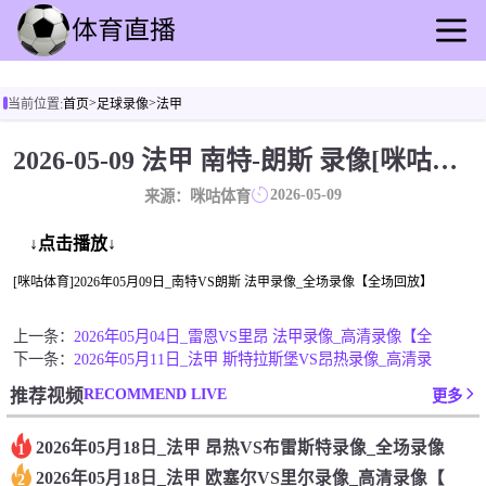
首页
>
>
当前位置:
首页
足球录像
法甲
足球直播
篮球直播
2026-05-09 法甲 南特-朗斯 录像[咪咕体育]
足球录像
2026-05-09
来源：咪咕体育
篮球录播
足球动态
↓点击播放↓
篮球速报
[咪咕体育]2026年05月09日_南特VS朗斯 法甲录像_全场录像【全场回放】
全球联赛
上一条：
2026年05月04日_雷恩VS里昂 法甲录像_高清录像【全
下一条：
2026年05月11日_法甲 斯特拉斯堡VS昂热录像_高清录
RECOMMEND LIVE
推荐视频
更多
2026年05月18日_法甲 昂热VS布雷斯特录像_全场录像
1
2026年05月18日_法甲 欧塞尔VS里尔录像_高清录像【
2