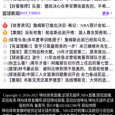
10
【好看推荐】队报：德尚决心在季军赛体面告别，不希望以两连败收
HOT VIDEO
篮球新闻
更多
【体育资讯】詹姆斯已做出决定~美记：NBA预计会如期公布新赛
1
【集锦】没有老詹！帕金斯此前开喷：湖人靠东契奇和里夫斯没人会
2
[体育头条]多年夏季训练搭子！詹姆斯此前已经和马克西一同训练
3
4
【有道理嘛?】签字只是最简单的一步！米兰继续补充生力军！
5
【锡安】莫兰特这种天赋，19年才屈居第二，原来是出了锡安这个
6
【球迷看点】波什：15年血栓急诊室吸氧看到球队交易，我仍想复
7
[你怎么看？]青年才俊！阿隆索在切尔西上任后的第七堂训练课！
8
[篮球]林书豪此前：被科比喷到哭不是真的，但我和他曾五个月没
9
[球迷报道]中国三人女篮第四期集训开启 全力备战亚运会&奥运
10
【集锦】布斯克茨还是罗德里？连线博斯克：大师的选择会是谁？
Copyright © 2016-2025 咪咕体育直播,足球无插件,NBA直播,欧冠直播,
亚冠高清,咪咕体育直播吧,欧冠咪咕观看,亚冠在线咪咕,咪咕无插件足球
版权所有 备案号:
京ICP备2021062386号
网站地图
咪咕体育直播吧提供足球无插件观看、NBA实时转播以及欧冠与亚冠高