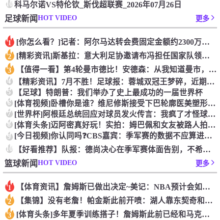
10
科马尔诺VS特伦钦_斯伐超联赛_2026年07月26日
HOT VIDEO
足球新闻
更多
[你怎么看？]记者：阿尔马达转会费固定金额约2300万欧，外
1
[精彩资讯]斯基拉：意大利足协邀请布冯担任国家队领队，但遭到
2
【值得一看】第4轮曼市德比！安德森：从我知道曼市，曼城就是这
3
4
【精彩资讯】7月不胜！足球报：蓉城双冠王梦碎，近期成绩下滑要
5
【足球】特朗普：我们举办了史上最成功的一届世界杯
6
[体育视频]卧槽你是谁？维尼修斯接受下巴轮廓医美塑形，突然变
7
[世界杯]阿根廷总统回应对球员发火传言：我疯了才怪球员？全是
8
[体育头条]迈阿密真好玩！实拍：姆巴佩和女友被路人拍到在夜店
[今日视频]你认同吗❓️CBS嘉宾：季军赛的数据不应算进去，
9
10
【好看推荐】队报：德尚决心在季军赛体面告别，不希望以两连败收
HOT VIDEO
篮球新闻
更多
【体育资讯】詹姆斯已做出决定~美记：NBA预计会如期公布新赛
1
【集锦】没有老詹！帕金斯此前开喷：湖人靠东契奇和里夫斯没人会
2
[体育头条]多年夏季训练搭子！詹姆斯此前已经和马克西一同训练
3