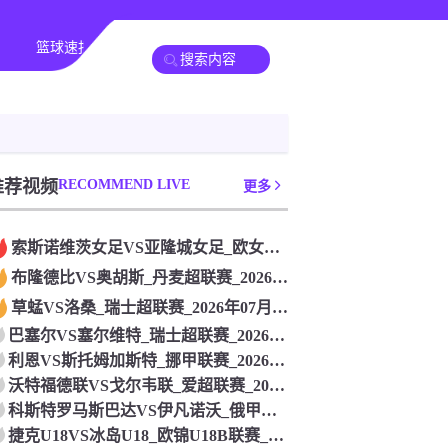
篮球速报
全球联赛
推荐视频
RECOMMEND LIVE
更多
索斯诺维茨女足VS亚隆城女足_欧女冠联赛_2026年07月2
布隆德比VS奥胡斯_丹麦超联赛_2026年07月26日
草蜢VS洛桑_瑞士超联赛_2026年07月26日
巴塞尔VS塞尔维特_瑞士超联赛_2026年07月26日
利恩VS斯托姆加斯特_挪甲联赛_2026年07月26日
沃特福德联VS戈尔韦联_爱超联赛_2026年07月26日
科斯特罗马斯巴达VS伊凡诺沃_俄甲联赛_2026年07月26
捷克U18VS冰岛U18_欧锦U18B联赛_2026年07月