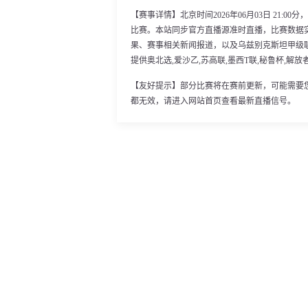
【赛事详情】北京时间2026年06月03日 21:
比赛。本站同步官方直播源准时直播，比赛数据
果、赛事相关新闻报道，以及乌兹别克斯坦甲级
提供奥北选,爱沙乙,苏高联,墨西T联,秘鲁杯,解放
【友好提示】部分比赛将在赛前更新，可能需要
都无效，请进入网站首页查看最新直播信号。