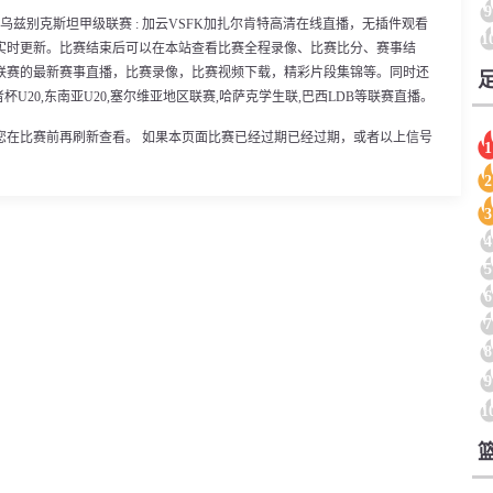
9
00分，乌兹别克斯坦甲级联赛 : 加云VSFK加扎尔肯特高清在线直播，无插件观看
1
实时更新。比赛结束后可以在本站查看比赛全程录像、比赛比分、赛事结
联赛的最新赛事直播，比赛录像，比赛视频下载，精彩片段集锦等。同时还
者杯U20,东南亚U20,塞尔维亚地区联赛,哈萨克学生联,巴西LDB等联赛直播。
您在比赛前再刷新查看。 如果本页面比赛已经过期已经过期，或者以上信号
1
2
3
4
5
6
7
8
9
1