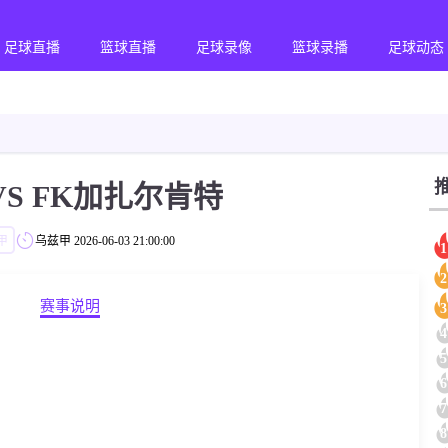
足球直播
篮球直播
足球录像
篮球录播
足球动态
VS FK加扎尔肯特
甲
乌兹甲
2026-06-03 21:00:00
1
2
赛事说明
3
4
5
6
7
8