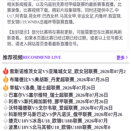
相关新闻报道，以及乌兹别克斯坦甲级联赛的最新赛事直播，比
赛录像，比赛视频下载，精彩片段集锦等。同时还提供中乙,中
U17,阿青联,荷女杯,巴西女杯,马耳女甲,非运女足,内鲁杯,叙篮锦,
世女锦U19,WNBA总裁杯等联赛直播。
【友好提示】部分比赛将在赛前更新，可能需要您在比赛前再刷
新查看。 如果本页面比赛已经过期已经过期，或者以上信号都无
效，请进入网站首页查看最新直播信号。
RECOMMEND LIVE
推荐视频
更多
索斯诺维茨女足VS亚隆城女足_欧女冠联赛_2026年07月2
1
布隆德比VS奥胡斯_丹麦超联赛_2026年07月26日
2
草蜢VS洛桑_瑞士超联赛_2026年07月26日
3
4
巴塞尔VS塞尔维特_瑞士超联赛_2026年07月26日
5
利恩VS斯托姆加斯特_挪甲联赛_2026年07月26日
6
沃特福德联VS戈尔韦联_爱超联赛_2026年07月26日
7
科斯特罗马斯巴达VS伊凡诺沃_俄甲联赛_2026年07月26
8
捷克U18VS冰岛U18_欧锦U18B联赛_2026年07月
9
波黑U18VS北马其顿U18_欧锦U18B联赛_2026年0