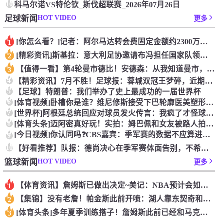
10
科马尔诺VS特伦钦_斯伐超联赛_2026年07月26日
HOT VIDEO
足球新闻
更多
[你怎么看？]记者：阿尔马达转会费固定金额约2300万欧，外
1
[精彩资讯]斯基拉：意大利足协邀请布冯担任国家队领队，但遭到
2
【值得一看】第4轮曼市德比！安德森：从我知道曼市，曼城就是这
3
4
【精彩资讯】7月不胜！足球报：蓉城双冠王梦碎，近期成绩下滑要
5
【足球】特朗普：我们举办了史上最成功的一届世界杯
6
[体育视频]卧槽你是谁？维尼修斯接受下巴轮廓医美塑形，突然变
7
[世界杯]阿根廷总统回应对球员发火传言：我疯了才怪球员？全是
8
[体育头条]迈阿密真好玩！实拍：姆巴佩和女友被路人拍到在夜店
[今日视频]你认同吗❓️CBS嘉宾：季军赛的数据不应算进去，
9
10
【好看推荐】队报：德尚决心在季军赛体面告别，不希望以两连败收
HOT VIDEO
篮球新闻
更多
【体育资讯】詹姆斯已做出决定~美记：NBA预计会如期公布新赛
1
【集锦】没有老詹！帕金斯此前开喷：湖人靠东契奇和里夫斯没人会
2
[体育头条]多年夏季训练搭子！詹姆斯此前已经和马克西一同训练
3