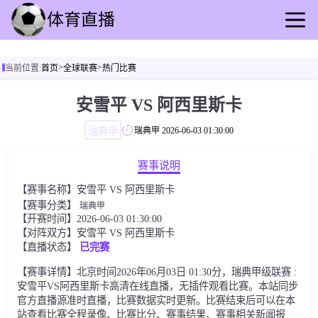
首页
>
>
当前位置:
首页
全球联赛
热门比赛
足球直播
篮球直播
安雪平 VS 阿西里斯卡
足球录像
瑞典甲
瑞典甲
2026-06-03 01:30:00
篮球录播
足球动态
赛事说明
篮球速报
【赛事名称】安雪平 VS 阿西里斯卡
全球联赛
【赛事分类】
瑞典甲
【开赛时间】2026-06-03 01:30:00
【对阵双方】安雪平 VS 阿西里斯卡
【直播状态】
已完赛
【赛事详情】北京时间2026年06月03日 01:30分，瑞典甲级联赛 :
安雪平VS阿西里斯卡高清在线直播，无插件观看比赛。本站同步
官方直播源准时直播，比赛数据实时更新。比赛结束后可以在本
站查看比赛全程录像、比赛比分、赛事结果、赛事相关新闻报