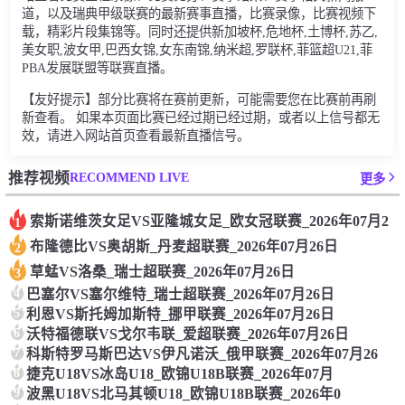
道，以及瑞典甲级联赛的最新赛事直播，比赛录像，比赛视频下
载，精彩片段集锦等。同时还提供新加坡杯,危地杯,土博杯,苏乙,
美女职,波女甲,巴西女锦,女东南锦,纳米超,罗联杯,菲篮超U21,菲
PBA发展联盟等联赛直播。
【友好提示】部分比赛将在赛前更新，可能需要您在比赛前再刷
新查看。 如果本页面比赛已经过期已经过期，或者以上信号都无
效，请进入网站首页查看最新直播信号。
RECOMMEND LIVE
推荐视频
更多
索斯诺维茨女足VS亚隆城女足_欧女冠联赛_2026年07月2
1
布隆德比VS奥胡斯_丹麦超联赛_2026年07月26日
2
草蜢VS洛桑_瑞士超联赛_2026年07月26日
3
4
巴塞尔VS塞尔维特_瑞士超联赛_2026年07月26日
5
利恩VS斯托姆加斯特_挪甲联赛_2026年07月26日
6
沃特福德联VS戈尔韦联_爱超联赛_2026年07月26日
7
科斯特罗马斯巴达VS伊凡诺沃_俄甲联赛_2026年07月26
8
捷克U18VS冰岛U18_欧锦U18B联赛_2026年07月
9
波黑U18VS北马其顿U18_欧锦U18B联赛_2026年0