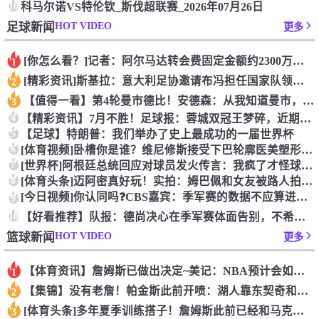
10
科马尔诺VS特伦钦_斯伐超联赛_2026年07月26日
HOT VIDEO
足球新闻
更多
[你怎么看？]记者：阿尔马达转会费固定金额约2300万欧，外
1
[精彩资讯]斯基拉：意大利足协邀请布冯担任国家队领队，但遭到
2
【值得一看】第4轮曼市德比！安德森：从我知道曼市，曼城就是这
3
4
【精彩资讯】7月不胜！足球报：蓉城双冠王梦碎，近期成绩下滑要
5
【足球】特朗普：我们举办了史上最成功的一届世界杯
6
[体育视频]卧槽你是谁？维尼修斯接受下巴轮廓医美塑形，突然变
7
[世界杯]阿根廷总统回应对球员发火传言：我疯了才怪球员？全是
8
[体育头条]迈阿密真好玩！实拍：姆巴佩和女友被路人拍到在夜店
[今日视频]你认同吗❓️CBS嘉宾：季军赛的数据不应算进去，
9
10
【好看推荐】队报：德尚决心在季军赛体面告别，不希望以两连败收
HOT VIDEO
篮球新闻
更多
【体育资讯】詹姆斯已做出决定~美记：NBA预计会如期公布新赛
1
【集锦】没有老詹！帕金斯此前开喷：湖人靠东契奇和里夫斯没人会
2
[体育头条]多年夏季训练搭子！詹姆斯此前已经和马克西一同训练
3