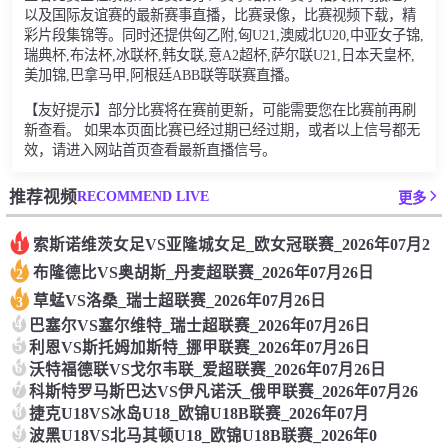
以及国际友谊赛的最新赛事直播，比赛录像，比赛视频下载，精
彩片段集锦等。同时还提供匈乙附,匈U21,澳威北U20,中亚女子锦,
瑞典杯,布法杯,冰联杯,韩女联,意A2超杯,萨尔联U21,日本天皇杯,
美加锦,巴拿马甲,阿根廷ABB联等联赛直播。
【友好提示】部分比赛将在赛前更新，可能需要您在比赛前再刷
新查看。 如果本页面比赛已经过期已经过期，或者以上信号都无
效，请进入网站首页查看最新直播信号。
RECOMMEND LIVE
推荐视频
更多
索斯诺维茨女足VS亚隆城女足_欧女冠联赛_2026年07月2
1
布隆德比VS奥胡斯_丹麦超联赛_2026年07月26日
2
草蜢VS洛桑_瑞士超联赛_2026年07月26日
3
4
巴塞尔VS塞尔维特_瑞士超联赛_2026年07月26日
5
利恩VS斯托姆加斯特_挪甲联赛_2026年07月26日
6
沃特福德联VS戈尔韦联_爱超联赛_2026年07月26日
7
科斯特罗马斯巴达VS伊凡诺沃_俄甲联赛_2026年07月26
8
捷克U18VS冰岛U18_欧锦U18B联赛_2026年07月
9
波黑U18VS北马其顿U18_欧锦U18B联赛_2026年0