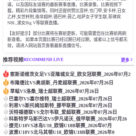
道，以及国际友谊赛的最新赛事直播，比赛录像，比赛视频下
载，精彩片段集锦等。同时还提供赞比亚杯,也门甲,安卡杯,日女
乙杯,女世杯附,南非超杯,德巴杯,荷乙,哈萨女子学生联,菲律宾
NBL,澳女Big V等联赛直播。
【友好提示】部分比赛将在赛前更新，可能需要您在比赛前再刷
新查看。 如果本页面比赛已经过期已经过期，或者以上信号都无
效，请进入网站首页查看最新直播信号。
RECOMMEND LIVE
推荐视频
更多
索斯诺维茨女足VS亚隆城女足_欧女冠联赛_2026年07月2
1
布隆德比VS奥胡斯_丹麦超联赛_2026年07月26日
2
草蜢VS洛桑_瑞士超联赛_2026年07月26日
3
4
巴塞尔VS塞尔维特_瑞士超联赛_2026年07月26日
5
利恩VS斯托姆加斯特_挪甲联赛_2026年07月26日
6
沃特福德联VS戈尔韦联_爱超联赛_2026年07月26日
7
科斯特罗马斯巴达VS伊凡诺沃_俄甲联赛_2026年07月26
8
捷克U18VS冰岛U18_欧锦U18B联赛_2026年07月
9
波黑U18VS北马其顿U18_欧锦U18B联赛_2026年0