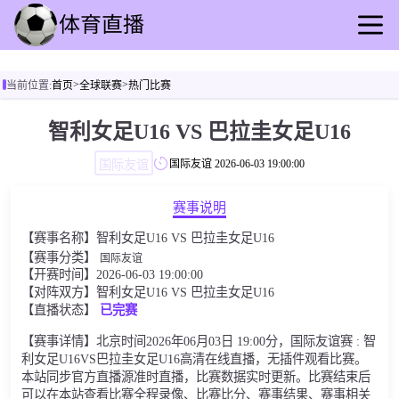
首页
>
>
当前位置:
首页
全球联赛
热门比赛
足球直播
篮球直播
智利女足U16 VS 巴拉圭女足U16
足球录像
国际友谊
国际友谊
2026-06-03 19:00:00
篮球录播
足球动态
赛事说明
篮球速报
【赛事名称】智利女足U16 VS 巴拉圭女足U16
全球联赛
【赛事分类】
国际友谊
【开赛时间】2026-06-03 19:00:00
【对阵双方】智利女足U16 VS 巴拉圭女足U16
【直播状态】
已完赛
【赛事详情】北京时间2026年06月03日 19:00分，国际友谊赛 : 智
利女足U16VS巴拉圭女足U16高清在线直播，无插件观看比赛。
本站同步官方直播源准时直播，比赛数据实时更新。比赛结束后
可以在本站查看比赛全程录像、比赛比分、赛事结果、赛事相关