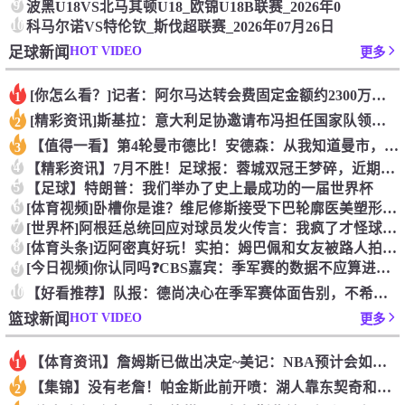
9
波黑U18VS北马其顿U18_欧锦U18B联赛_2026年0
10
科马尔诺VS特伦钦_斯伐超联赛_2026年07月26日
HOT VIDEO
足球新闻
更多
[你怎么看？]记者：阿尔马达转会费固定金额约2300万欧，外
1
[精彩资讯]斯基拉：意大利足协邀请布冯担任国家队领队，但遭到
2
【值得一看】第4轮曼市德比！安德森：从我知道曼市，曼城就是这
3
4
【精彩资讯】7月不胜！足球报：蓉城双冠王梦碎，近期成绩下滑要
5
【足球】特朗普：我们举办了史上最成功的一届世界杯
6
[体育视频]卧槽你是谁？维尼修斯接受下巴轮廓医美塑形，突然变
7
[世界杯]阿根廷总统回应对球员发火传言：我疯了才怪球员？全是
8
[体育头条]迈阿密真好玩！实拍：姆巴佩和女友被路人拍到在夜店
[今日视频]你认同吗❓️CBS嘉宾：季军赛的数据不应算进去，
9
10
【好看推荐】队报：德尚决心在季军赛体面告别，不希望以两连败收
HOT VIDEO
篮球新闻
更多
【体育资讯】詹姆斯已做出决定~美记：NBA预计会如期公布新赛
1
【集锦】没有老詹！帕金斯此前开喷：湖人靠东契奇和里夫斯没人会
2