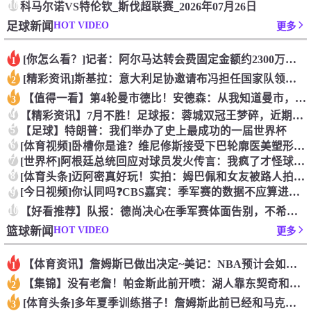
10
科马尔诺VS特伦钦_斯伐超联赛_2026年07月26日
HOT VIDEO
足球新闻
更多
[你怎么看？]记者：阿尔马达转会费固定金额约2300万欧，外
1
[精彩资讯]斯基拉：意大利足协邀请布冯担任国家队领队，但遭到
2
【值得一看】第4轮曼市德比！安德森：从我知道曼市，曼城就是这
3
4
【精彩资讯】7月不胜！足球报：蓉城双冠王梦碎，近期成绩下滑要
5
【足球】特朗普：我们举办了史上最成功的一届世界杯
6
[体育视频]卧槽你是谁？维尼修斯接受下巴轮廓医美塑形，突然变
7
[世界杯]阿根廷总统回应对球员发火传言：我疯了才怪球员？全是
8
[体育头条]迈阿密真好玩！实拍：姆巴佩和女友被路人拍到在夜店
[今日视频]你认同吗❓️CBS嘉宾：季军赛的数据不应算进去，
9
10
【好看推荐】队报：德尚决心在季军赛体面告别，不希望以两连败收
HOT VIDEO
篮球新闻
更多
【体育资讯】詹姆斯已做出决定~美记：NBA预计会如期公布新赛
1
【集锦】没有老詹！帕金斯此前开喷：湖人靠东契奇和里夫斯没人会
2
[体育头条]多年夏季训练搭子！詹姆斯此前已经和马克西一同训练
3