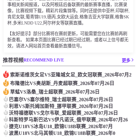
事相关新闻报道，以及阿根廷后备联赛的最新赛事直播，比赛录
像，比赛视频下载，精彩片段集锦等。同时还提供中亚杯,印联杯,
肯尼女联,葡青锦U19,德丙,女欧大运会,格鲁吉亚大学联赛,格鲁SK
杯,多米LNDD U22,阿尔杯女等联赛直播。
【友好提示】部分比赛将在赛前更新，可能需要您在比赛前再刷
新查看。 如果本页面比赛已经过期已经过期，或者以上信号都无
效，请进入网站首页查看最新直播信号。
RECOMMEND LIVE
推荐视频
更多
索斯诺维茨女足VS亚隆城女足_欧女冠联赛_2026年07月2
1
布隆德比VS奥胡斯_丹麦超联赛_2026年07月26日
2
草蜢VS洛桑_瑞士超联赛_2026年07月26日
3
4
巴塞尔VS塞尔维特_瑞士超联赛_2026年07月26日
5
利恩VS斯托姆加斯特_挪甲联赛_2026年07月26日
6
沃特福德联VS戈尔韦联_爱超联赛_2026年07月26日
7
科斯特罗马斯巴达VS伊凡诺沃_俄甲联赛_2026年07月26
8
捷克U18VS冰岛U18_欧锦U18B联赛_2026年07月
9
波黑U18VS北马其顿U18_欧锦U18B联赛_2026年0