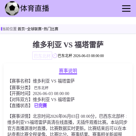
首页
>
>
当前位置:
首页
全球联赛
热门比赛
足球直播
篮球直播
维多利亚 VS 福塔雷萨
足球录像
巴东北杯
巴东北杯
2026-06-03 08:00:00
篮球录播
足球动态
赛事说明
篮球速报
【赛事名称】维多利亚 VS 福塔雷萨
全球联赛
【赛事分类】
巴东北杯
【开赛时间】2026-06-03 08:00:00
【对阵双方】维多利亚 VS 福塔雷萨
【直播状态】
已完赛
【赛事详情】北京时间2026年06月03日 08:00分，巴西东北部杯 :
维多利亚VS福塔雷萨高清在线直播，无插件观看比赛。本站同步
官方直播源准时直播，比赛数据实时更新。比赛结束后可以在本
站查看比赛全程录像、比赛比分、赛事结果、赛事相关新闻报