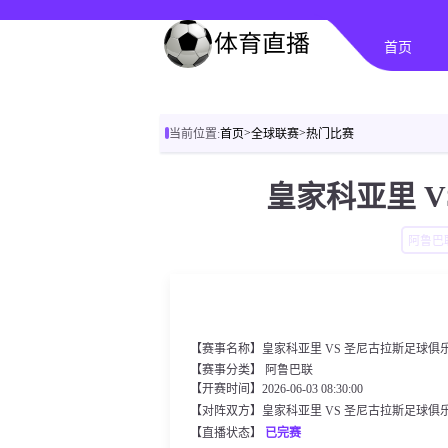
首页
>
>
当前位置:
首页
全球联赛
热门比赛
皇家科亚里 
阿鲁巴
【赛事名称】皇家科亚里 VS 圣尼古拉斯足球俱
【赛事分类】
阿鲁巴联
【开赛时间】2026-06-03 08:30:00
【对阵双方】皇家科亚里 VS 圣尼古拉斯足球俱
【直播状态】
已完赛