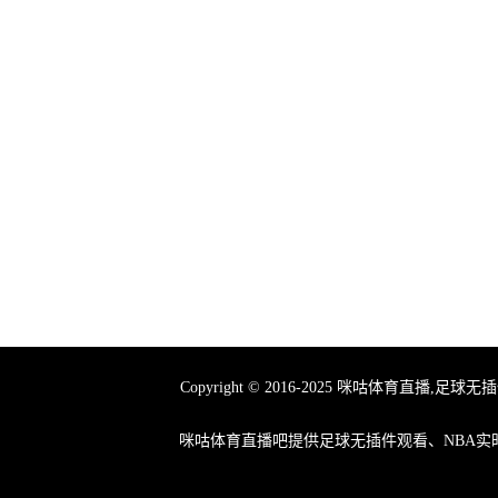
Copyright © 2016-2025 咪咕体育
咪咕体育直播吧提供足球无插件观看、NBA