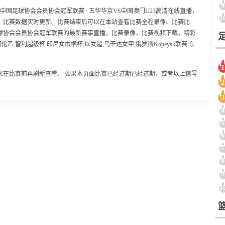
9
0分，中国足球协会会员协会冠军联赛 : 五华华京VS中国澳门U23高清在线直播，
1
，比赛数据实时更新。比赛结束后可以在本站查看比赛全程录像、比赛比
球协会会员协会冠军联赛的最新赛事直播，比赛录像，比赛视频下载，精彩
乙,智利超级杯,印尼女巾帼杯,以女超,乌干达女甲,俄罗斯Kopeysk联赛,东
1
您在比赛前再刷新查看。 如果本页面比赛已经过期已经过期，或者以上信号
2
3
4
5
6
7
8
9
1