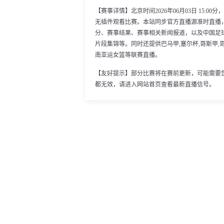
【赛事详情】北京时间2026年06月03日 15:0
无插件观看比赛。本站同步官方直播源准时直播
分、赛事结果、赛事相关新闻报道，以及中国足
片段集锦等。同时还提供巴马甲,塞尔杯,哥斯甲,哥伦
南亚运女篮等联赛直播。
【友好提示】部分比赛将在赛前更新，可能需要
都无效，请进入网站首页查看最新直播信号。