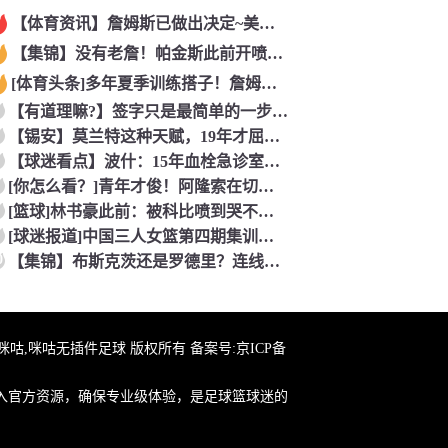
【体育资讯】詹姆斯已做出决定~美记：NBA预计会如期公布新赛
【集锦】没有老詹！帕金斯此前开喷：湖人靠东契奇和里夫斯没人会
[体育头条]多年夏季训练搭子！詹姆斯此前已经和马克西一同训练
【有道理嘛?】签字只是最简单的一步！米兰继续补充生力军！
【锡安】莫兰特这种天赋，19年才屈居第二，原来是出了锡安这个
【球迷看点】波什：15年血栓急诊室吸氧看到球队交易，我仍想复
[你怎么看？]青年才俊！阿隆索在切尔西上任后的第七堂训练课！
[篮球]林书豪此前：被科比喷到哭不是真的，但我和他曾五个月没
[球迷报道]中国三人女篮第四期集训开启 全力备战亚运会&奥运
0
【集锦】布斯克茨还是罗德里？连线博斯克：大师的选择会是谁？
在线咪咕,咪咕无插件足球 版权所有 备案号:
京ICP备
入官方资源，确保专业级体验，是足球篮球迷的