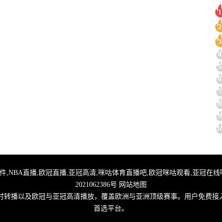
1
2
3
4
5
6
7
8
9
1
直播,足球无插件,NBA直播,欧冠直播,亚冠高清,咪咕体育直播吧,欧冠咪咕观看,亚冠
2021062386号
网站地图
实时转播以及欧冠与亚冠高清播放，覆盖欧洲与亚洲顶级赛事。用户免费接
首选平台。