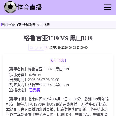
首页
>
>
当前位置:
首页
全球联赛
热门比赛
足球直播
篮球直播
格鲁吉亚U19 VS 黑山U19
足球录像
欧青U19
欧青U19
2026-06-03 23:00:00
篮球录播
足球动态
赛事说明
篮球速报
【赛事名称】格鲁吉亚U19 VS 黑山U19
全球联赛
【赛事分类】
欧青U19
【开赛时间】2026-06-03 23:00:00
【对阵双方】格鲁吉亚U19 VS 黑山U19
【直播状态】
已完赛
【赛事详情】北京时间2026年06月03日 23:00分，欧洲U19青年锦
标赛 : 格鲁吉亚U19VS黑山U19高清在线直播，无插件观看比赛。
本站同步官方直播源准时直播，比赛数据实时更新。比赛结束后
可以在本站查看比赛全程录像、比赛比分、赛事结果、赛事相关