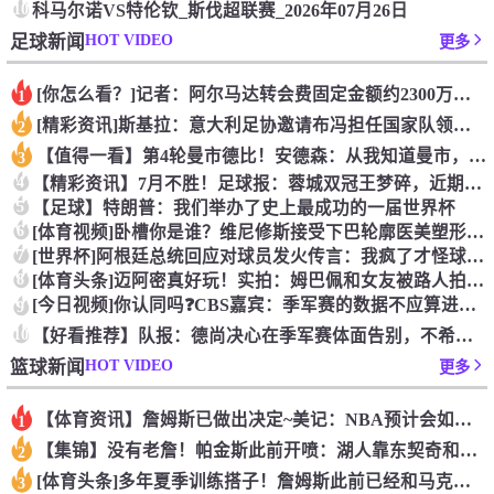
10
科马尔诺VS特伦钦_斯伐超联赛_2026年07月26日
HOT VIDEO
足球新闻
更多
[你怎么看？]记者：阿尔马达转会费固定金额约2300万欧，外
1
[精彩资讯]斯基拉：意大利足协邀请布冯担任国家队领队，但遭到
2
【值得一看】第4轮曼市德比！安德森：从我知道曼市，曼城就是这
3
4
【精彩资讯】7月不胜！足球报：蓉城双冠王梦碎，近期成绩下滑要
5
【足球】特朗普：我们举办了史上最成功的一届世界杯
6
[体育视频]卧槽你是谁？维尼修斯接受下巴轮廓医美塑形，突然变
7
[世界杯]阿根廷总统回应对球员发火传言：我疯了才怪球员？全是
8
[体育头条]迈阿密真好玩！实拍：姆巴佩和女友被路人拍到在夜店
[今日视频]你认同吗❓️CBS嘉宾：季军赛的数据不应算进去，
9
10
【好看推荐】队报：德尚决心在季军赛体面告别，不希望以两连败收
HOT VIDEO
篮球新闻
更多
【体育资讯】詹姆斯已做出决定~美记：NBA预计会如期公布新赛
1
【集锦】没有老詹！帕金斯此前开喷：湖人靠东契奇和里夫斯没人会
2
[体育头条]多年夏季训练搭子！詹姆斯此前已经和马克西一同训练
3