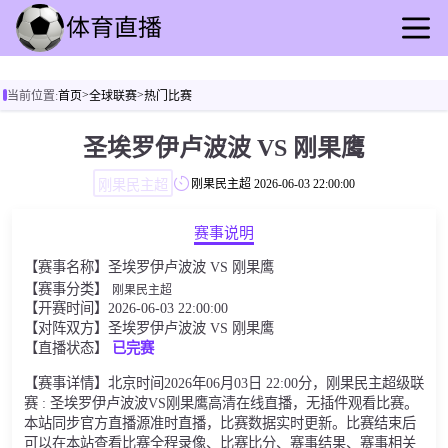
首页
>
>
当前位置:
首页
全球联赛
热门比赛
足球直播
篮球直播
圣埃罗伊卢波波 VS 刚果鹰
足球录像
刚果民主超
刚果民主超
2026-06-03 22:00:00
篮球录播
足球动态
赛事说明
篮球速报
【赛事名称】圣埃罗伊卢波波 VS 刚果鹰
全球联赛
【赛事分类】
刚果民主超
【开赛时间】2026-06-03 22:00:00
【对阵双方】圣埃罗伊卢波波 VS 刚果鹰
【直播状态】
已完赛
【赛事详情】北京时间2026年06月03日 22:00分，刚果民主超级联
赛 : 圣埃罗伊卢波波VS刚果鹰高清在线直播，无插件观看比赛。
本站同步官方直播源准时直播，比赛数据实时更新。比赛结束后
可以在本站查看比赛全程录像、比赛比分、赛事结果、赛事相关