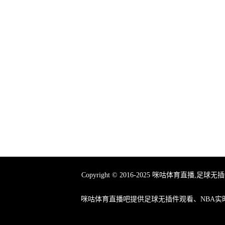
Copyright © 2016-2025 咪咕体育
咪咕体育直播吧提供足球无插件观看、NBA