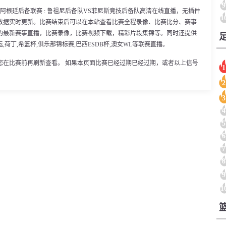
9
00分，阿根廷后备联赛 : 鲁祖尼后备队VS菲尼斯竞技后备队高清在线直播，无插件
1
数据实时更新。比赛结束后可以在本站查看比赛全程录像、比赛比分、赛事
的最新赛事直播，比赛录像，比赛视频下载，精彩片段集锦等。同时还提供
运,荷丁,希篮杯,俱乐部锦标赛,巴西ESDB杯,澳女WL等联赛直播。
您在比赛前再刷新查看。 如果本页面比赛已经过期已经过期，或者以上信号
1
2
3
4
5
6
7
8
9
1