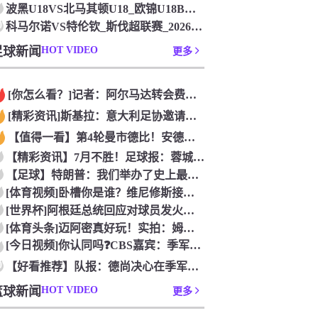
波黑U18VS北马其顿U18_欧锦U18B联赛_2026年0
0
科马尔诺VS特伦钦_斯伐超联赛_2026年07月26日
足球新闻
HOT VIDEO
更多
[你怎么看？]记者：阿尔马达转会费固定金额约2300万欧，外
[精彩资讯]斯基拉：意大利足协邀请布冯担任国家队领队，但遭到
【值得一看】第4轮曼市德比！安德森：从我知道曼市，曼城就是这
【精彩资讯】7月不胜！足球报：蓉城双冠王梦碎，近期成绩下滑要
【足球】特朗普：我们举办了史上最成功的一届世界杯
[体育视频]卧槽你是谁？维尼修斯接受下巴轮廓医美塑形，突然变
[世界杯]阿根廷总统回应对球员发火传言：我疯了才怪球员？全是
[体育头条]迈阿密真好玩！实拍：姆巴佩和女友被路人拍到在夜店
[今日视频]你认同吗❓️CBS嘉宾：季军赛的数据不应算进去，
0
【好看推荐】队报：德尚决心在季军赛体面告别，不希望以两连败收
篮球新闻
HOT VIDEO
更多