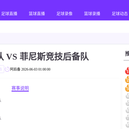
足球直播
篮球直播
足球录像
篮球录播
足球动态
 VS 菲尼斯竞技后备队
备
阿后备
2026-06-03 01:00:00
1
2
赛事说明
3
4
队
5
6
7
队
8