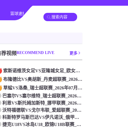
篮球速报
全球联赛
推荐视频
RECOMMEND LIVE
更多
索斯诺维茨女足VS亚隆城女足_欧女冠联赛_2026年07月2
布隆德比VS奥胡斯_丹麦超联赛_2026年07月26日
草蜢VS洛桑_瑞士超联赛_2026年07月26日
巴塞尔VS塞尔维特_瑞士超联赛_2026年07月26日
利恩VS斯托姆加斯特_挪甲联赛_2026年07月26日
沃特福德联VS戈尔韦联_爱超联赛_2026年07月26日
科斯特罗马斯巴达VS伊凡诺沃_俄甲联赛_2026年07月26
捷克U18VS冰岛U18_欧锦U18B联赛_2026年07月