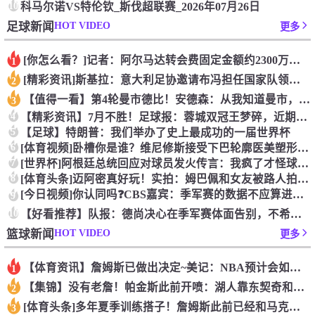
10
科马尔诺VS特伦钦_斯伐超联赛_2026年07月26日
HOT VIDEO
足球新闻
更多
[你怎么看？]记者：阿尔马达转会费固定金额约2300万欧，外
1
[精彩资讯]斯基拉：意大利足协邀请布冯担任国家队领队，但遭到
2
【值得一看】第4轮曼市德比！安德森：从我知道曼市，曼城就是这
3
4
【精彩资讯】7月不胜！足球报：蓉城双冠王梦碎，近期成绩下滑要
5
【足球】特朗普：我们举办了史上最成功的一届世界杯
6
[体育视频]卧槽你是谁？维尼修斯接受下巴轮廓医美塑形，突然变
7
[世界杯]阿根廷总统回应对球员发火传言：我疯了才怪球员？全是
8
[体育头条]迈阿密真好玩！实拍：姆巴佩和女友被路人拍到在夜店
[今日视频]你认同吗❓️CBS嘉宾：季军赛的数据不应算进去，
9
10
【好看推荐】队报：德尚决心在季军赛体面告别，不希望以两连败收
HOT VIDEO
篮球新闻
更多
【体育资讯】詹姆斯已做出决定~美记：NBA预计会如期公布新赛
1
【集锦】没有老詹！帕金斯此前开喷：湖人靠东契奇和里夫斯没人会
2
[体育头条]多年夏季训练搭子！詹姆斯此前已经和马克西一同训练
3