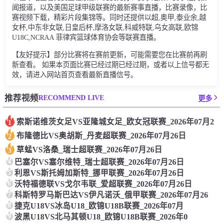
闻报道，以及美国足球甲级联赛的最新赛事直播，比赛录像，比
赛视频下载，精彩片段集锦等。同时还提供以超,奥甲,泰业余,越
女杯,中东非女联,日皇后杯,摩洛女联,科威特联,乌女高联,欧锦
U18C,NCRAA 菲律宾篮球体育协会等联赛直播。
【友好提示】部分比赛将在赛前更新，可能需要您在比赛前再刷
新查看。 如果本页面比赛已经过期已经过期，或者以上信号都无
效，请进入网站首页查看最新直播信号。
RECOMMEND LIVE
推荐视频
更多
索斯诺维茨女足VS亚隆城女足_欧女冠联赛_2026年07月2
1
布隆德比VS奥胡斯_丹麦超联赛_2026年07月26日
2
草蜢VS洛桑_瑞士超联赛_2026年07月26日
3
4
巴塞尔VS塞尔维特_瑞士超联赛_2026年07月26日
5
利恩VS斯托姆加斯特_挪甲联赛_2026年07月26日
6
沃特福德联VS戈尔韦联_爱超联赛_2026年07月26日
7
科斯特罗马斯巴达VS伊凡诺沃_俄甲联赛_2026年07月26
8
捷克U18VS冰岛U18_欧锦U18B联赛_2026年07月
9
波黑U18VS北马其顿U18_欧锦U18B联赛_2026年0