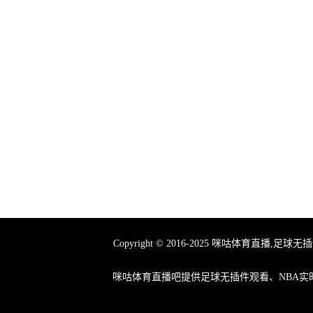
Copyright © 2016-2025 咪咕体育
咪咕体育直播吧提供足球无插件观看、NBA