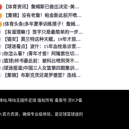
【体育资讯】詹姆斯已做出决定~美记：NBA预计会如期公布新赛
【集锦】没有老詹！帕金斯此前开喷：湖人靠东契奇和里夫斯没人会
[体育头条]多年夏季训练搭子！詹姆斯此前已经和马克西一同训练
【有道理嘛?】签字只是最简单的一步！米兰继续补充生力军！
【锡安】莫兰特这种天赋，19年才屈居第二，原来是出了锡安这个
【球迷看点】波什：15年血栓急诊室吸氧看到球队交易，我仍想复
[你怎么看？]青年才俊！阿隆索在切尔西上任后的第七堂训练课！
[篮球]林书豪此前：被科比喷到哭不是真的，但我和他曾五个月没
[球迷报道]中国三人女篮第四期集训开启 全力备战亚运会&奥运
0
【集锦】布斯克茨还是罗德里？连线博斯克：大师的选择会是谁？
在线咪咕,咪咕无插件足球 版权所有 备案号:
京ICP备
入官方资源，确保专业级体验，是足球篮球迷的