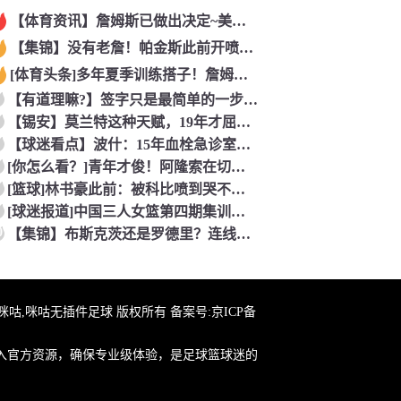
【体育资讯】詹姆斯已做出决定~美记：NBA预计会如期公布新赛
【集锦】没有老詹！帕金斯此前开喷：湖人靠东契奇和里夫斯没人会
[体育头条]多年夏季训练搭子！詹姆斯此前已经和马克西一同训练
【有道理嘛?】签字只是最简单的一步！米兰继续补充生力军！
【锡安】莫兰特这种天赋，19年才屈居第二，原来是出了锡安这个
【球迷看点】波什：15年血栓急诊室吸氧看到球队交易，我仍想复
[你怎么看？]青年才俊！阿隆索在切尔西上任后的第七堂训练课！
[篮球]林书豪此前：被科比喷到哭不是真的，但我和他曾五个月没
[球迷报道]中国三人女篮第四期集训开启 全力备战亚运会&奥运
0
【集锦】布斯克茨还是罗德里？连线博斯克：大师的选择会是谁？
在线咪咕,咪咕无插件足球 版权所有 备案号:
京ICP备
入官方资源，确保专业级体验，是足球篮球迷的