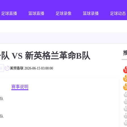
足球直播
篮球直播
足球录像
篮球录播
足球动态
队 VS 新英格兰革命B队
联
美预备联
2026-06-15 03:00:00
1
2
赛事说明
3
4
B队
5
6
7
B队
8