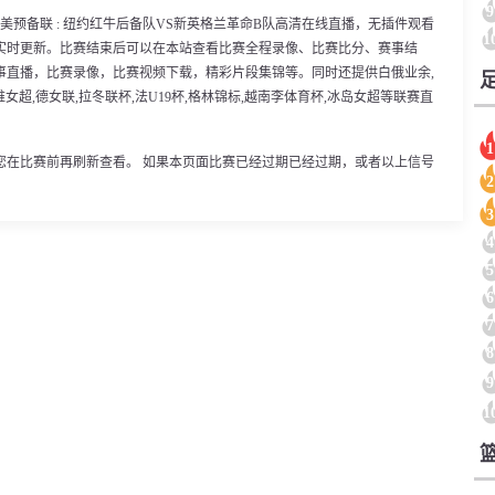
9
00分，美预备联 : 纽约红牛后备队VS新英格兰革命B队高清在线直播，无插件观看
1
实时更新。比赛结束后可以在本站查看比赛全程录像、比赛比分、赛事结
事直播，比赛录像，比赛视频下载，精彩片段集锦等。同时还提供白俄业余,
维女超,德女联,拉冬联杯,法U19杯,格林锦标,越南李体育杯,冰岛女超等联赛直
1
您在比赛前再刷新查看。 如果本页面比赛已经过期已经过期，或者以上信号
2
3
4
5
6
7
8
9
1