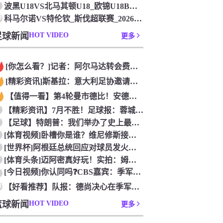
波黑U18VS北马其顿U18_欧锦U18B联赛_2026年0
0
科马尔诺VS特伦钦_斯伐超联赛_2026年07月26日
足球新闻
HOT VIDEO
更多
[你怎么看？]记者：阿尔马达转会费固定金额约2300万欧，外
[精彩资讯]斯基拉：意大利足协邀请布冯担任国家队领队，但遭到
【值得一看】第4轮曼市德比！安德森：从我知道曼市，曼城就是这
【精彩资讯】7月不胜！足球报：蓉城双冠王梦碎，近期成绩下滑要
【足球】特朗普：我们举办了史上最成功的一届世界杯
[体育视频]卧槽你是谁？维尼修斯接受下巴轮廓医美塑形，突然变
[世界杯]阿根廷总统回应对球员发火传言：我疯了才怪球员？全是
[体育头条]迈阿密真好玩！实拍：姆巴佩和女友被路人拍到在夜店
[今日视频]你认同吗❓️CBS嘉宾：季军赛的数据不应算进去，
0
【好看推荐】队报：德尚决心在季军赛体面告别，不希望以两连败收
篮球新闻
HOT VIDEO
更多